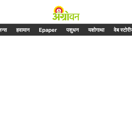
िजन्स
हवामान
Epaper
पशुधन
यशोगाथा
वेब स्टोर