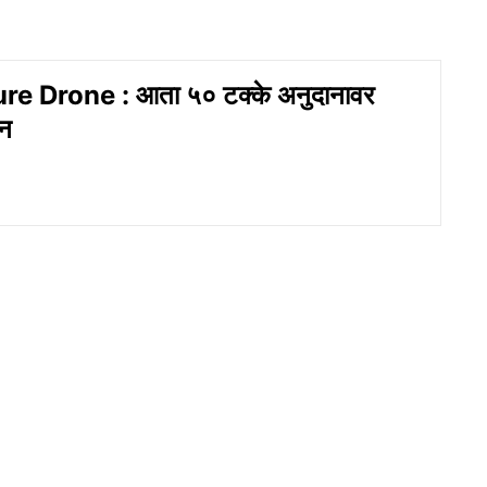
re Drone : आता ५० टक्के अनुदानावर
ोन