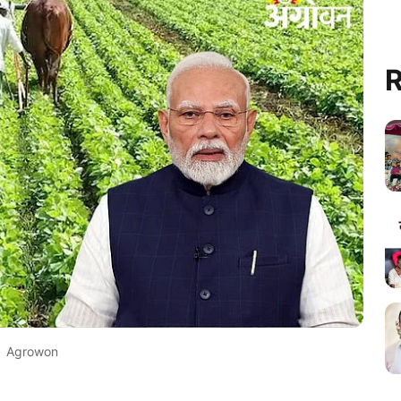
R
Agrowon