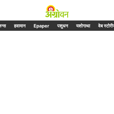
िजन्स
हवामान
Epaper
पशुधन
यशोगाथा
वेब स्टोर