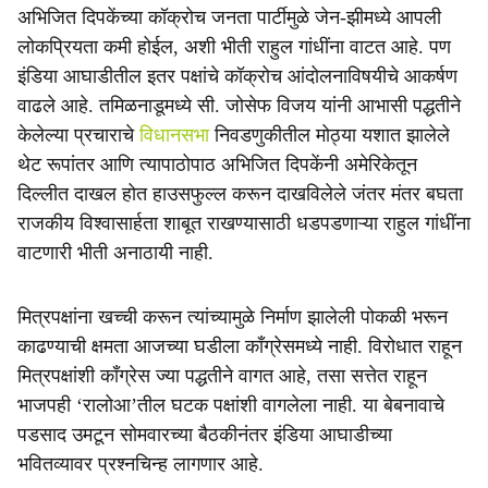
अभिजित दिपकेंच्या कॉक्रोच जनता पार्टीमुळे जेन-झीमध्ये आपली
लोकप्रियता कमी होईल, अशी भीती राहुल गांधींना वाटत आहे. पण
इंडिया आघाडीतील इतर पक्षांचे कॉक्रोच आंदोलनाविषयीचे आकर्षण
वाढले आहे. तमिळनाडूमध्ये सी. जोसेफ विजय यांनी आभासी पद्धतीने
केलेल्या प्रचाराचे
विधानसभा
निवडणुकीतील मोठ्या यशात झालेले
थेट रूपांतर आणि त्यापाठोपाठ अभिजित दिपकेंनी अमेरिकेतून
दिल्लीत दाखल होत हाउसफुल्ल करून दाखविलेले जंतर मंतर बघता
राजकीय विश्वासार्हता शाबूत राखण्यासाठी धडपडणाऱ्या राहुल गांधींना
वाटणारी भीती अनाठायी नाही.
मित्रपक्षांना खच्ची करून त्यांच्यामुळे निर्माण झालेली पोकळी भरून
काढण्याची क्षमता आजच्या घडीला काँग्रेसमध्ये नाही. विरोधात राहून
मित्रपक्षांशी काँग्रेस ज्या पद्धतीने वागत आहे, तसा सत्तेत राहून
भाजपही ‘रालोआ’तील घटक पक्षांशी वागलेला नाही. या बेबनावाचे
पडसाद उमटून सोमवारच्या बैठकीनंतर इंडिया आघाडीच्या
भवितव्यावर प्रश्नचिन्ह लागणार आहे.