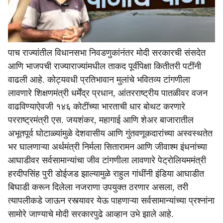
पाच राज्यांतील विधानसभा निवडणुकांनंतर मोदी सरकारची संसदेत
आणि भाजपची राज्याराज्यांमधील ताकद पूर्वीपेक्षा कितीतरी पटींनी
वाढली आहे. कोट्यवधी प्रतिभावान मुलांचे भवितव्य टांगणीला
लावणारे शिक्षणमंत्री धर्मेंद्र प्रधान, आंतरराष्ट्रीय पातळीवर वजन
वाढविण्याऐवजी १४६ कोटींच्या भारताची धार बोथट करणारे
परराष्ट्रमंत्री एस. जयशंकर, महागाई आणि शेअर बाजारातील
अभूतपूर्व घोटाळ्यांमुळे देशवासीय आणि गुंतवणूकदारांच्या अस्वस्थतेत
भर घालणाऱ्या अर्थमंत्री निर्मला सितारामन आणि जीवाश्म इंधनांच्या
आघाडीवर सर्वसामान्यांचा जीव टांगणीला लावणारे पेट्रोलियममंत्री
हरदीपसिंह पुरी डोईजड झाल्यामुळे राहुल गांधींनी इंडिया आघाडीत
बिघाडी करून दिलेला नजराणा उपयुक्त ठरणार असला, तरी
त्यापलीकडे जाऊन रस्त्यावर येऊ पाहणाऱ्या सर्वसामान्यांच्या प्रश्नांना
सामोरे जाण्याचे मोदी सरकारपुढे आव्हान उभे झाले आहे.