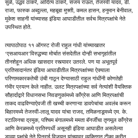
सुळे, उद्धव ठाकरे, आदित्य ठाकरे, संजय राऊत, तेजस्वी यादव, डी.
राजा, फारुक अब्दुल्ला, महबूबा मुफ्ती, कमल हासन, हनुमान बेनीवाल,
मुकेश साहनी यांच्यासह इंडिया आघाडीतील सर्वच मित्रपक्षांचे नेते
उपस्थित होते.
त्यापाठोपाठ ११ ऑगस्ट रोजी राहुल गांधी यांच्याखातर
‘एसआयआर’विरुद्धच्या मोर्चात संसदेतील दोन्ही सभागृहांतील
तीनशेहून अधिक खासदार रस्त्यावर उतरले. पण या अभूतपूर्व
प्रतिसादानंतर इंडिया आघाडीतील मित्रपक्षांच्या ऐक्याला
परिणामकारकतेची उंची गाठून देण्यासाठी राहुल गांधींनी कोणतेही
गंभीर प्रयत्न केले नाहीत. उलट मित्रपक्षांच्या सर्व नेत्यांशी वैयक्तिक
सौहार्दाद्वारे विधानसभा निवडणुकांमध्ये काँग्रेस आणि मित्रपक्षांची
ताकद वाढविण्याऐवजी ती खच्ची करणाऱ्या डावपेचांचा अवलंब करून
बिहारमध्ये तेजस्वी-लालू यादव यांचा राजद, तमिळनाडूमध्ये एम. के.
स्टालिनचा द्रमुक, पश्चिम बंगालमध्ये ममता बॅनर्जींचा तृणमूल काँग्रेस
आणि केरळमध्ये प्रतिस्पर्धी असूनही इंडिया आघाडीत असलेल्या
डाव्या पक्षांचे नेते पिनराई विजयन यांच्यावर व्यक्तिगत टीका करीत