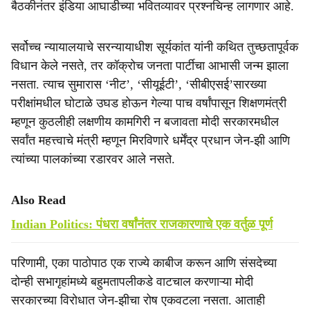
बैठकीनंतर इंडिया आघाडीच्या भवितव्यावर प्रश्‍नचिन्ह लागणार आहे.
सर्वोच्च न्यायालयाचे सरन्यायाधीश सूर्यकांत यांनी कथित तुच्छतापूर्वक
विधान केले नसते, तर कॉक्रोच जनता पार्टीचा आभासी जन्म झाला
नसता. त्याच सुमारास ‘नीट’, ‘सीयूईटी’, ‘सीबीएसई’सारख्या
परीक्षांमधील घोटाळे उघड होऊन गेल्या पाच वर्षांपासून शिक्षणमंत्री
म्हणून कुठलीही लक्षणीय कामगिरी न बजावता मोदी सरकारमधील
सर्वांत महत्त्वाचे मंत्री म्हणून मिरविणारे धर्मेंद्र प्रधान जेन-झी आणि
त्यांच्या पालकांच्या रडारवर आले नसते.
Also Read
Indian Politics: पंधरा वर्षांनंतर राजकारणाचे एक वर्तुळ पूर्ण
परिणामी, एका पाठोपाठ एक राज्ये काबीज करून आणि संसदेच्या
दोन्ही सभागृहांमध्ये बहुमतापलीकडे वाटचाल करणाऱ्या मोदी
सरकारच्या विरोधात जेन-झीचा रोष एकवटला नसता. आताही