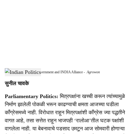
o
c
i
a
l
s
A Crucial Test for the Government and INDIA Alliance
-
Agrowon
h
सुनील चावके
a
Parliamentary Politics:
मित्रपक्षांना खच्ची करून त्यांच्यामुळे
r
निर्माण झालेली पोकळी भरून काढण्याची क्षमता आजच्या घडीला
e
काँग्रेसमध्ये नाही. विरोधात राहून मित्रपक्षांशी काँग्रेस ज्या पद्धतीने
वागत आहे, तसा सत्तेत राहून भाजपही ‘रालोआ’तील घटक पक्षांशी
वागलेला नाही. या बेबनावाचे पडसाद उमटून आज सोमवारी होणाऱ्या