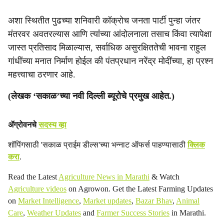
अशा स्थितीत पुढच्या शनिवारी कॉक्रोच जनता पार्टी पुन्हा जंतर
मंतरवर अवतरल्यास आणि त्यांंच्या आंदोलनाला तसाच किंवा त्यापेक्षा
जास्त प्रतिसाद मिळाल्यास, सर्वाधिक असुरक्षिततेची भावना राहुल
गांधींच्या मनात निर्माण होईल की पंतप्रधान नरेंद्र मोदींच्या, हा प्रश्न
महत्त्वाचा ठरणार आहे.
(लेखक ‘सकाळ’च्या नवी दिल्ली ब्यूरोचे प्रमुख आहेत.)
ॲग्रोवनचे
सदस्य व्हा
शॉपिंगसाठी 'सकाळ प्राईम डील्स'च्या भन्नाट ऑफर्स पाहण्यासाठी
क्लिक
करा
.
Read the Latest
Agriculture News in Marathi
& Watch
Agriculture videos
on Agrowon. Get the Latest Farming Updates
on
Market Intelligence
,
Market updates
,
Bazar Bhav
,
Animal
Care
,
Weather Updates
and
Farmer Success Stories
in Marathi.