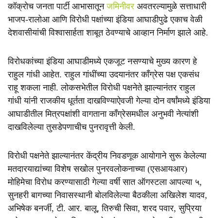
कॉक्रोच जनता पार्टी आभासातून
जमिनीवर
अवतरल्यामुळे सत्ताधारी
भाजप-रालोआ आणि विरोधी पक्षांच्या इंडिया आघाडीपुढे एकाच वेळी
देशवासीयांची विश्वासार्हता शाबूत ठेवण्याचे आव्हान निर्माण झाले आहे.
विरोधकांच्या इंडिया आघाडीमध्ये एकजूट नसण्याचे मुख्य कारण हे
राहुल गांधी आहेत. राहुल गांधींच्या उदयानंतर काँग्रेस पक्ष एकसंध
राहू शकला नाही. लोकसभेतील विरोधी पक्षनेते झाल्यानंतर राहुल
गांधी यांनी राजकीय धूर्तता दाखविण्याऐवजी गेल्या दोन वर्षांमध्ये इंडिया
आघाडीतील मित्रपक्षांशी वागताना काँग्रेसमधील अनुभवी नेत्यांशी
दाखविलेल्या तुसडेपणाचीच पुनरावृत्ती केली.
विरोधी पक्षनेते झाल्यानंतर केंद्रीय निवडणूक आयोगाने सुरू केलेल्या
मतदारयाद्यांच्या विशेष सखोल पुनरवलोकनाच्या (एसआयआर)
मोहिमेचा विरोध करण्यासाठी गेल्या वर्षी सात ऑगस्टला आपल्या ५,
सुनहरी बागच्या निवासस्थानी बोलविलेल्या बैठकीला अखिलेश यादव,
अभिषेक बनर्जी, टी. आर. बालू, तिरुची सिवा, शरद पवार, सुप्रिया