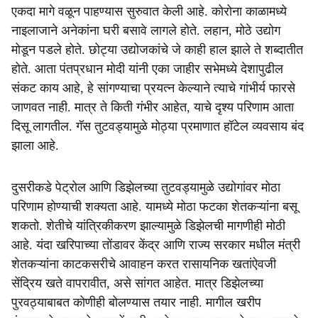
एकदा मागे वळून पाहण्यास सुरुवात केली आहे. कोरोना काळामध्ये
नाइलाजाने अनेकांना घरी बसावे लागले होते. लहान, मोठे उद्योग
मोडून पडले होते. छोट्या उद्योजकांचे जे काही हाल झाले ते शब्दातीत
होते. आता पंतप्रधान मोदी यांनी एका जाहीर सभेमध्ये देशापुढील
संकट काय आहे, हे सांगण्याचा प्रयत्न केल्याने त्याचे गांभीर्य फारसे
जाणवत नाही. मात्र ते किती गंभीर आहेत, याचे दृश्‍य परिणाम आता
दिसू लागतील. गॅस तुटवड्यामुळे मोठ्या प्रमाणात हॉटेल व्यवसाय बंद
झाला आहे.
दुसरीकडे पेट्रोल आणि डिझेलच्या तुटवड्यामुळे उद्योगांवर मोठा
परिणाम होण्याची शक्यता आहे. यामध्ये मोठा फटका शेतकऱ्यांना बसू
शकतो. शेतीचे यांत्रिकीकरण झाल्यामुळे डिझेलची मागणीही मोठी
आहे. यंदा खरिपाच्या तोंडावर केंद्र आणि राज्य सरकार मधील मंत्री
शेतकऱ्यांना काटकसरीचे आवाहन करत रासायनिक खतांऐवजी
सेंद्रिय खते वापरावीत, असे सांगत आहेत. मात्र डिझेलच्या
पुरवठ्याबाबत कोणीही बोलण्यास तयार नाही. मागील खरीप