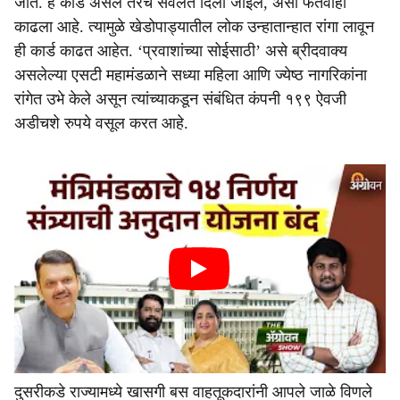
जाते. हे कार्ड असेल तरच सवलत दिली जाईल, असा फतवाही
काढला आहे. त्यामुळे खेडोपाड्यातील लोक उन्हातान्हात रांगा लावून
ही कार्ड काढत आहेत. ‘प्रवाशांच्या सोईसाठी’ असे ब्रीदवाक्य
असलेल्या एसटी महामंडळाने सध्या महिला आणि ज्येष्ठ नागरिकांना
रांगेत उभे केले असून त्यांच्याकडून संबंधित कंपनी १९९ ऐवजी
अडीचशे रुपये वसूल करत आहे.
दुसरीकडे राज्यामध्ये खासगी बस वाहतूकदारांनी आपले जाळे विणले