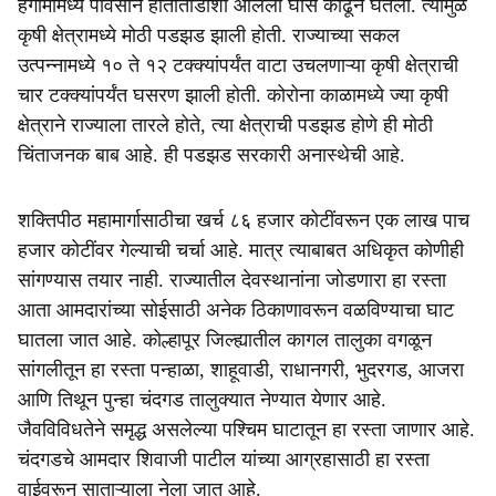
हंगामामध्ये पावसाने हातातोंडाशी आलेला घास काढून घेतला. त्यामुळे
कृषी क्षेत्रामध्ये मोठी पडझड झाली होती. राज्याच्या सकल
उत्पन्नामध्ये १० ते १२ टक्क्यांपर्यंत वाटा उचलणाऱ्या कृषी क्षेत्राची
चार टक्क्यांपर्यंत घसरण झाली होती. कोरोना काळामध्ये ज्या कृषी
क्षेत्राने राज्याला तारले होते, त्या क्षेत्राची पडझड होणे ही मोठी
चिंताजनक बाब आहे. ही पडझड सरकारी अनास्थेची आहे.
शक्तिपीठ महामार्गासाठीचा खर्च ८६ हजार कोटींवरून एक लाख पाच
हजार कोटींवर गेल्याची चर्चा आहे. मात्र त्याबाबत अधिकृत कोणीही
सांगण्यास तयार नाही. राज्यातील देवस्थानांना जोडणारा हा रस्ता
आता आमदारांच्या सोईसाठी अनेक ठिकाणावरून वळविण्याचा घाट
घातला जात आहे. कोल्हापूर जिल्ह्यातील कागल तालुका वगळून
सांगलीतून हा रस्ता पन्हाळा, शाहूवाडी, राधानगरी, भुदरगड, आजरा
आणि तिथून पुन्हा चंदगड तालुक्यात नेण्यात येणार आहे.
जैवविविधतेने समृद्ध असलेल्या पश्चिम घाटातून हा रस्ता जाणार आहे.
चंदगडचे आमदार शिवाजी पाटील यांच्या आग्रहासाठी हा रस्ता
वाईवरून साताऱ्याला नेला जात आहे.