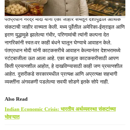
पश्चिम बंगालसह इतर राज्यांच्या विधानसभा निवडणुका झाल्यानंतर
पंतप्रधान नरेंद्र मोदी यांनी एका जाहीर सभेतून देशापुढील आर्थिक
संकटाची जाहीर वाच्यता केली. मध्य पूर्वेतील अमेरिका-ईस्राइल आणि
इराण युद्धामुळे झालेल्या गंभीर, परिणामांची त्यांनी कल्पना देत
नागरिकांनी स्वतःवर काही बंधने घालून घेण्याचे आवाहन केले.
पंतप्रधान मोदी यांनी काटकसरीचे आवाहन केल्यानंतर देशभरामध्ये
स्टंटबाजीला ऊत आला आहे. एका बाजूला काटकसरीसाठी आपण
किती प्रयत्नशील आहोत, हे दाखविण्यासाठी काही जण प्रयत्नशील
आहेत. दुसरीकडे सरकारमधील प्रत्यक्ष आणि अप्रत्यक्ष सहभागी
व्यक्तींना अंगवळणी पडलेल्या सवयी सोडणे इतके सोपे नाही.
Also Read
Indian Economic Crisis: भारतीय अर्थव्यवस्था संकटांच्या
भोवऱ्यात