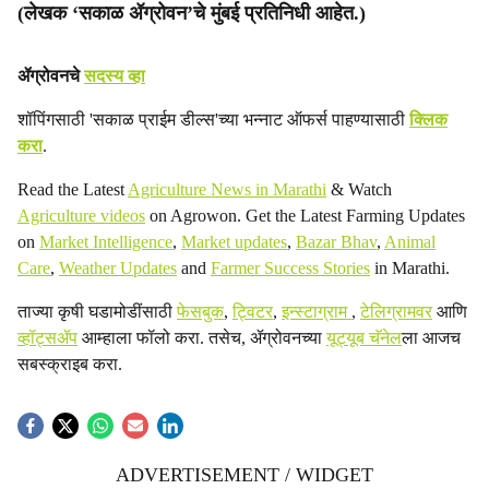
(लेखक ‘सकाळ ॲग्रोवन’चे मुंबई प्रतिनिधी आहेत.)
ॲग्रोवनचे
सदस्य व्हा
शॉपिंगसाठी 'सकाळ प्राईम डील्स'च्या भन्नाट ऑफर्स पाहण्यासाठी
क्लिक
करा
.
Read the Latest
Agriculture News in Marathi
& Watch
Agriculture videos
on Agrowon. Get the Latest Farming Updates
on
Market Intelligence
,
Market updates
,
Bazar Bhav
,
Animal
Care
,
Weather Updates
and
Farmer Success Stories
in Marathi.
ताज्या कृषी घडामोडींसाठी
फेसबुक
,
ट्विटर
,
इन्स्टाग्राम
,
टेलिग्रामवर
आणि
व्हॉट्सॲप
आम्हाला फॉलो करा. तसेच, ॲग्रोवनच्या
यूट्यूब चॅनेल
ला आजच
सबस्क्राइब करा.
ADVERTISEMENT / WIDGET