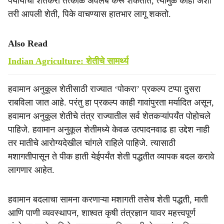
पर्यायाचा शेतकरी तत्काळ अवलंब करू शकतात, त्यामुळे काही अंशी
तरी आपली शेती, पिके वाचण्यास हातभार लागू शकतो.
Also Read
Indian Agriculture: शेतीचे सामर्थ्य
हवामान अनुकूल शेतीसाठी राज्यात ‘पोकरा’ प्रकल्प टप्पा दुसरा
राबविला जात आहे. परंतु हा प्रकल्प काही गावांपुरता मर्यादित असून,
हवामान अनुकूल शेतीचे तंत्र राज्यातील सर्व शेतकऱ्यांपर्यंत पोहोचले
पाहिजे. हवामान अनुकूल शेतीमध्ये केवळ उत्पादनवाढ हा उद्देश नाही
तर मातीचे आरोग्यदेखील चांगले राहिले पाहिजे. त्यासाठी
मशागतीपासून ते पीक हाती येईपर्यंत शेती पद्धतीत व्यापक बदल करावे
लागणार आहेत.
हवामान बदलाचा सामना करणाऱ्या मशागती तसेच शेती पद्धती, माती
आणि पाणी व्यवस्थापन, शाश्वत कृषी तंत्रज्ञान यावर महत्त्वपूर्ण