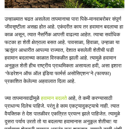
फेब्रुवारीमध्ये थोड्या कालावधीसाठी तीव्र थंडीच्या लाटा येताहेत.
उन्हाळ्यात चढत असलेला तापमानाचा पारा पिके-मानवाबरोबर संपूर्ण
जीवसृष्टीला असह्य होत आहे. एकंदरीत काय तर हवामान बदलाचा हा
काळ असून, त्यात नैसर्गिक आपत्ती वाढल्या आहेत. त्याचा सर्वाधिक
फटका हा शेती क्षेत्राला बसत आहे. पावसाळा, हिवाळा, उन्हाळा या
ऋतूंवर आधारीत आपल्या राज्यात, देशात बसलेली शेतीची घडी
हवामान बदलाच्या काळात विस्कळीत झाली आहे. त्यामुळे हवामान
अनुकूल शेती हीच राष्ट्रीय प्राथमिकता असायला हवी, असा इशारा
‘फेडरेशन ऑफ ऑल इंडिया फार्मर्स असोसिएशन’ने (फायफा)
प्रकाशित केलेल्या अहवालात दिला आहे.
ज्या तापमानवाढीमुळे
हवामान बदलते
आहे, ते कमी करण्यासाठी
प्राधान्य दिलेच पाहिजे. परंतु हे काम एकट्यादुकट्याचे नाही. त्यात
वैयक्तिक ते देश पातळीवर एकत्रित प्रयत्न झाले पाहिजेत. त्यामुळे
दुसरा पर्याय उरतो तो या बदलत्या हवामानास अनुकूल शेतीचा! या