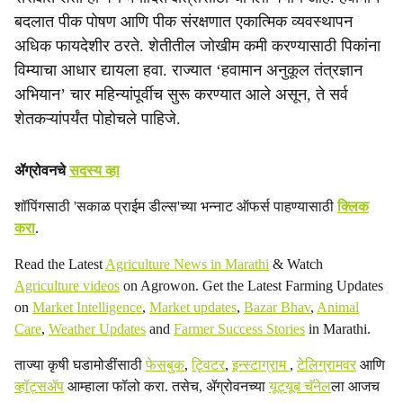
बदलात पीक पोषण आणि पीक संरक्षणात एकात्मिक व्यवस्थापन
अधिक फायदेशीर ठरते. शेतीतील जोखीम कमी करण्यासाठी पिकांना
विम्याचा आधार द्यायला हवा. राज्यात ‘हवामान अनुकूल तंत्रज्ञान
अभियान’ चार महिन्यांपूर्वीच सुरू करण्यात आले असून, ते सर्व
शेतकऱ्यांपर्यंत पोहोचले पाहिजे.
ॲग्रोवनचे
सदस्य व्हा
शॉपिंगसाठी 'सकाळ प्राईम डील्स'च्या भन्नाट ऑफर्स पाहण्यासाठी
क्लिक
करा
.
Read the Latest
Agriculture News in Marathi
& Watch
Agriculture videos
on Agrowon. Get the Latest Farming Updates
on
Market Intelligence
,
Market updates
,
Bazar Bhav
,
Animal
Care
,
Weather Updates
and
Farmer Success Stories
in Marathi.
ताज्या कृषी घडामोडींसाठी
फेसबुक
,
ट्विटर
,
इन्स्टाग्राम
,
टेलिग्रामवर
आणि
व्हॉट्सॲप
आम्हाला फॉलो करा. तसेच, ॲग्रोवनच्या
यूट्यूब चॅनेल
ला आजच