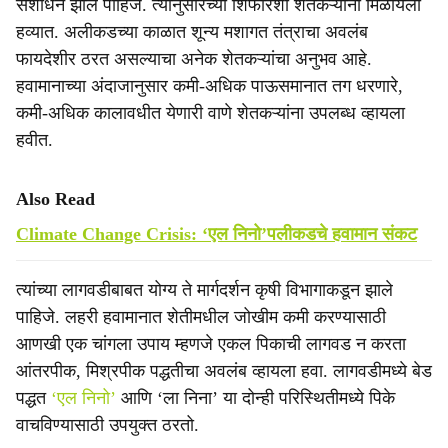
संशोधन झाले पाहिजे. त्यानुसारच्या शिफारशी शेतकऱ्यांना मिळायला
हव्यात. अलीकडच्या काळात शून्य मशागत तंत्राचा अवलंब
फायदेशीर ठरत असल्याचा अनेक शेतकऱ्यांचा अनुभव आहे.
हवामानाच्या अंदाजानुसार कमी-अधिक पाऊसमानात तग धरणारे,
कमी-अधिक कालावधीत येणारी वाणे शेतकऱ्यांना उपलब्ध व्हायला
हवीत.
Also Read
Climate Change Crisis: ‘एल निनो’पलीकडचे हवामान संकट
त्यांच्या लागवडीबाबत योग्य ते मार्गदर्शन कृषी विभागाकडून झाले
पाहिजे. लहरी हवामानात शेतीमधील जोखीम कमी करण्यासाठी
आणखी एक चांगला उपाय म्हणजे एकल पिकाची लागवड न करता
आंतरपीक, मिश्रपीक पद्धतीचा अवलंब व्हायला हवा. लागवडीमध्ये बेड
पद्धत
‘एल निनो’
आणि ‘ला निना’ या दोन्ही परिस्थितीमध्ये पिके
वाचविण्यासाठी उपयुक्त ठरतो.