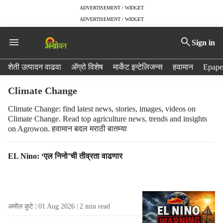
ADVERTISEMENT / WIDGET
ADVERTISEMENT / WIDGET
Sign in
H
शेती उत्पादन वाढवा
ॲग्रो विशेष
मार्केट इन्टेलिजन्स
हवामान
Epape
e
a
Climate Change
d
e
Climate Change: find latest news, stories, images, videos on
Climate Change. Read top agriculture news, trends and insights
r
on Agrowon. हवामान बदल मराठी बातम्या
m
e
n
T
EL Nino: ‘एल निनो’ची तीव्रता वाढणार
u
a
i
g
t
R
e
e
अमोल कुटे
01 Aug 2026
2
min read
m
s
s
u