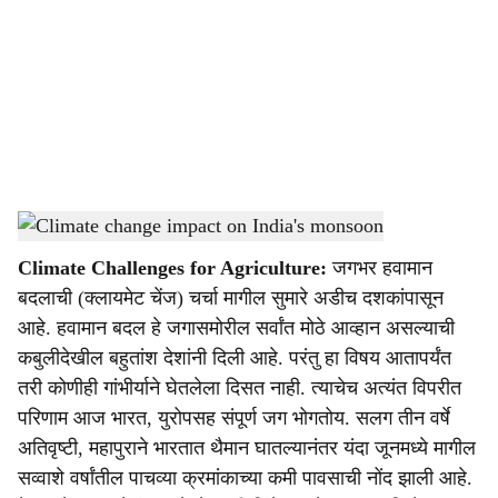
c
i
a
l
s
Climate change impact on Indian agriculture
-
Agrowon
h
Climate Challenges for Agriculture:
जगभर हवामान
a
बदलाची (क्लायमेट चेंज) चर्चा मागील सुमारे अडीच दशकांपासून
r
आहे. हवामान बदल हे जगासमोरील सर्वांत मोठे आव्हान असल्याची
कबुलीदेखील बहुतांश देशांनी दिली आहे. परंतु हा विषय आतापर्यंत
e
तरी कोणीही गांभीर्याने घेतलेला दिसत नाही. त्याचेच अत्यंत विपरीत
परिणाम आज भारत, युरोपसह संपूर्ण जग भोगतोय. सलग तीन वर्षे
अतिवृष्टी, महापुराने भारतात थैमान घातल्यानंतर यंदा जूनमध्ये मागील
सव्वाशे वर्षांतील पाचव्या क्रमांकाच्या कमी पावसाची नोंद झाली आहे.