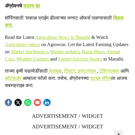
ॲग्रोवनचे
सदस्य व्हा
शॉपिंगसाठी 'सकाळ प्राईम डील्स'च्या भन्नाट ऑफर्स पाहण्यासाठी
क्लिक
करा
.
Read the Latest
Agriculture News in Marathi
& Watch
Agriculture videos
on Agrowon. Get the Latest Farming Updates
on
Market Intelligence
,
Market updates
,
Bazar Bhav
,
Animal
Care
,
Weather Updates
and
Farmer Success Stories
in Marathi.
ताज्या कृषी घडामोडींसाठी
फेसबुक
,
ट्विटर
,
इन्स्टाग्राम
,
टेलिग्रामवर
आणि
व्हॉट्सॲप
आम्हाला फॉलो करा. तसेच, ॲग्रोवनच्या
यूट्यूब चॅनेल
ला आजच
सबस्क्राइब करा.
ADVERTISEMENT / WIDGET
ADVERTISEMENT / WIDGET
×