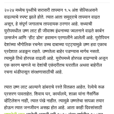
२०२४ मध्येच पृथ्वीचे सरासरी तापमान १.५ अंश सेल्सिअसने
वाढल्याचे स्पष्ट झाले होते. त्यात आता समुद्राचे तापमान वाढत
असून, हे संपूर्ण जगालाच तापदायक ठरणार आहे. सध्याची
युरोपमधील उष्ण लाट ही जीवाश्म इंधनाच्या ज्वलनाने वाढते कार्बन
उत्सर्जन आणि ‘हीट डोम’ हवामान प्रणालीने आलेली आहे. युरोपियन
देशांच्या भौगोलिक रचनेत उच्च दाबाच्या पट्ट्यामुळे उष्ण हवा एकाच
प्रदेशात अडकून राहते. उष्णतेला बाहेर पडण्यास मार्गच नसतो.
त्यामुळे तिथे होरपळ वाढली आहे. युरोपमध्ये होरपळ वाढण्याचे अजून
एक कारण म्हणजे या देशांची एकंदरीतच घरातील अथवा बाहेरील
रचना थंडीपासून संरक्षणासाठीची आहे.
त्यात उष्ण लाट आल्याने डांबराचे रस्ते वितळत आहेत. रेल्वेचे रूळ
प्रसरण पावताहेत. शिवाय घर, कार्यालये, शाळा यांना नैसर्गिक
व्हेंटिलेशन नाही, त्यात पंखे नाहीत. त्यामुळे उष्णतेचा सापळा तयार
होऊन त्यात जनजीवन असह्य होत आहे. आता काही दिवसांसाठी