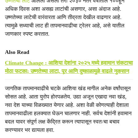
उष्णतेची लाट
आलेली असली तरी २०३० नंतर वर्षातील १००हून
अधिक दिवस अशा असह्य लाटांची असणार, असा अंदाज आहे.
उष्णतेच्या लाटेची वारंवारता आणि तीव्रता देखील वाढणार आहे.
त्यामुळे सध्याची लाट ही तापमानवाढीचा ट्रेलर आहे, असे यातील
जाणकार स्पष्ट करतात.
Also Read
Climate Change : आशिया देशांना २०२५ मध्ये हवामान संकटाचा
मोठा फटका; उष्णतेच्या लाटा, पूर आणि दुष्काळामुळे वाढले नुकसान
जागतिक तापमानवाढीचे चटके आशिया खंड मागील अनेक वर्षांपासून
सोसत आहे. आता युरोप होरपळतेय. उद्या अजून एखादा नवा खंड,
नवा देश याच्या विळख्यात येणार आहे. अशा वेळी कोणत्याही देशाला
तापमानवाढीला हलक्यात घेऊन चालणार नाही. सर्वच देशांनी हवामान
बदल यावर संपूर्ण लक्ष केंद्रित करून त्यापासून स्वतःचा बचाव
करण्यावर भर द्यायला हवा.