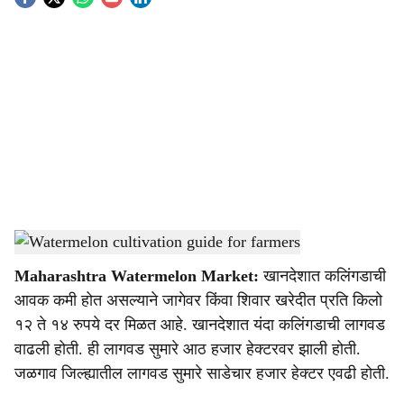
S
o
c
i
a
l
s
Watermelon cultivation guide for farmers
-
Agrowon
h
Maharashtra Watermelon Market:
खानदेशात कलिंगडाची
a
आवक कमी होत असल्याने जागेवर किंवा शिवार खरेदीत प्रति किलो
r
१२ ते १४ रुपये दर मिळत आहे. खानदेशात यंदा कलिंगडाची लागवड
वाढली होती. ही लागवड सुमारे आठ हजार हेक्टरवर झाली होती.
e
जळगाव जिल्ह्यातील लागवड सुमारे साडेचार हजार हेक्टर एवढी होती.