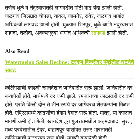
तसेच धुळे व नंदुरबारातही लागवडीत मोठी वाढ यंदा झाली होती.
जळगाव जिल्ह्यात चोपडा, यावल, जामनेर, रावेर, जळगाव भागांत
अधिकची लागवड झाली होती. धुळ्यात शिरपूर, धुळे आणि नंदुरबारात
शहादा, तळोदा, अक्कलकुवा भागांत अधिकची
लागवड
झाली होती.
Also Read
Watermelon Sales Decline: टरबूज विक्रीवर मुंबईतील घटनेचे
सावट
कलिंगडाची काढणी खानदेशात जानेवारीत सुरू झाली. जानेवारीत दर
बऱ्यापैकी होते. मार्चमध्ये दर कमी झाले. रमजानच्या काळातही दर कमी
होते. प्रति किलो दोन ते तीन रुपये दर जागेवरच शेतकऱ्यांना मिळत
होते. एप्रिलमध्ये काढणीचा हंगाम वेगात सुरू होता. मात्र, या काळात
मागणी कमी होत गेली. खानदेशातून गुजरातमधील अहमदाबाद, सुरत,
मध्य प्रदेशातील इंदूर, बऱ्हाणपूर यासोबत उत्तर भारतातही
कलिंगडाची पाठवणूक सुरू होती. मागणी बऱ्यापैकी होती.