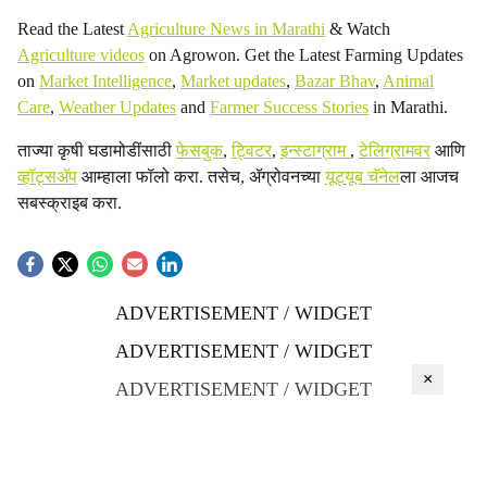
Read the Latest
Agriculture News in Marathi
& Watch
Agriculture videos
on Agrowon. Get the Latest Farming Updates
on
Market Intelligence
,
Market updates
,
Bazar Bhav
,
Animal
Care
,
Weather Updates
and
Farmer Success Stories
in Marathi.
ताज्या कृषी घडामोडींसाठी
फेसबुक
,
ट्विटर
,
इन्स्टाग्राम
,
टेलिग्रामवर
आणि
व्हॉट्सॲप
आम्हाला फॉलो करा. तसेच, ॲग्रोवनच्या
यूट्यूब चॅनेल
ला आजच
सबस्क्राइब करा.
ADVERTISEMENT / WIDGET
ADVERTISEMENT / WIDGET
×
ADVERTISEMENT / WIDGET