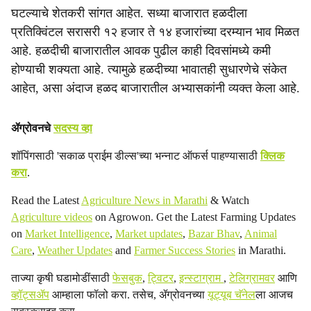
घटल्याचे शेतकरी सांगत आहेत. सध्या बाजारात हळदीला
प्रतिक्विंटल सरासरी १२ हजार ते १४ हजारांच्या दरम्यान भाव मिळत
आहे. हळदीची बाजारातील आवक पुढील काही दिवसांमध्ये कमी
होण्याची शक्यता आहे. त्यामुळे हळदीच्या भावातही सुधारणेचे संकेत
आहेत, असा अंदाज हळद बाजारातील अभ्यासकांनी व्यक्त केला आहे.
ॲग्रोवनचे
सदस्य व्हा
शॉपिंगसाठी 'सकाळ प्राईम डील्स'च्या भन्नाट ऑफर्स पाहण्यासाठी
क्लिक
करा
.
Read the Latest
Agriculture News in Marathi
& Watch
Agriculture videos
on Agrowon. Get the Latest Farming Updates
on
Market Intelligence
,
Market updates
,
Bazar Bhav
,
Animal
Care
,
Weather Updates
and
Farmer Success Stories
in Marathi.
ताज्या कृषी घडामोडींसाठी
फेसबुक
,
ट्विटर
,
इन्स्टाग्राम
,
टेलिग्रामवर
आणि
व्हॉट्सॲप
आम्हाला फॉलो करा. तसेच, ॲग्रोवनच्या
यूट्यूब चॅनेल
ला आजच