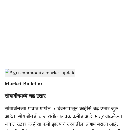
o
c
i
a
l
s
Agri commodity market update
-
Agrowon
h
Market Bulletin:
a
सोयाबीनमध्ये चढ उतार
r
सोयाबीनच्या भावात मागील ५ दिवसांपासून काहीसे चढ उतार सुरु
e
आहेत. सोयाबीनची बाजारातील आवक कमीच आहे. मात्र वाढलेल्या
भावात उठाव काहीसा कमी झाल्याने दरवाढीला लगाम बसला आहे.