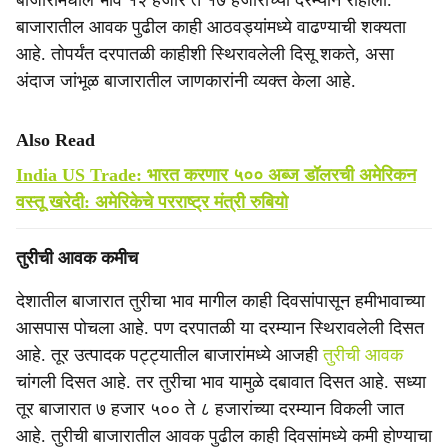
बाजारांमधील भाव १२ हजार ते १७ हजारांच्या दरम्यान राहीला.
बाजारातील आवक पुढील काही आठवड्यांमध्ये वाढण्याची शक्यता
आहे. तोपर्यंत दरपातळी काहीशी स्थिरावलेली दिसू शकते, असा
अंदाज जांभूळ बाजारातील जाणकारांनी व्यक्त केला आहे.
Also Read
India US Trade: भारत करणार ५०० अब्ज डॉलरची अमेरिकन
वस्तू खरेदी: अमेरिकेचे परराष्ट्र मंत्री रुबियो
तुरीची आवक कमीच
देशातील बाजारात तुरीचा भाव मागील काही दिवसांपासून हमीभावाच्या
आसपास पोचला आहे. पण दरपातळी या दरम्यान स्थिरावलेली दिसत
आहे. तूर उत्पादक पट्ट्यातील बाजारांमध्ये आजही
तुरीची आवक
चांगली दिसत आहे. तर तुरीचा भाव यामुळे दबावात दिसत आहे. सध्या
तूर बाजारात ७ हजार ५०० ते ८ हजारांच्या दरम्यान विकली जात
आहे. तुरीची बाजारातील आवक पुढील काही दिवसांमध्ये कमी होण्याचा