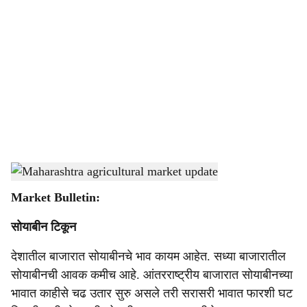
o
c
i
a
l
s
Maharashtra agricultural market update
-
Agrowon
h
Market Bulletin:
a
सोयाबीन टिकून
r
देशातील बाजारात सोयाबीनचे भाव कायम आहेत. सध्या बाजारातील
e
सोयाबीनची आवक कमीच आहे. आंतरराष्ट्रीय बाजारात सोयाबीनच्या
भावात काहीसे चढ उतार सुरु असले तरी सरासरी भावात फारशी घट