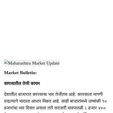
o
c
i
a
l
s
Maharashtra Market Update
-
Agrowon
h
Market Bulletin:
a
कापसातील तेजी कायम
r
देशातील बाजारात कापसाचा भाव तेजीतच आहे. कापसाला मागणी
e
वाढल्याने भावाला आधार मिळत आहे. काही बाजारांमध्ये उच्चांकी १०
हजारांचा भाव दिसत असला तरी सरासरी भावपातळी ८ हजार ४००