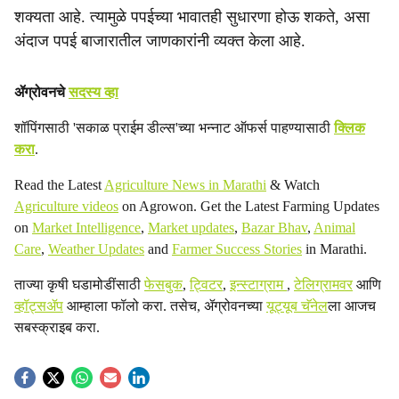
शक्यता आहे. त्यामुळे पपईच्या भावातही सुधारणा होऊ शकते, असा
अंदाज पपई बाजारातील जाणकारांनी व्यक्त केला आहे.
ॲग्रोवनचे
सदस्य व्हा
शॉपिंगसाठी 'सकाळ प्राईम डील्स'च्या भन्नाट ऑफर्स पाहण्यासाठी
क्लिक
करा
.
Read the Latest
Agriculture News in Marathi
& Watch
Agriculture videos
on Agrowon. Get the Latest Farming Updates
on
Market Intelligence
,
Market updates
,
Bazar Bhav
,
Animal
Care
,
Weather Updates
and
Farmer Success Stories
in Marathi.
ताज्या कृषी घडामोडींसाठी
फेसबुक
,
ट्विटर
,
इन्स्टाग्राम
,
टेलिग्रामवर
आणि
व्हॉट्सॲप
आम्हाला फॉलो करा. तसेच, ॲग्रोवनच्या
यूट्यूब चॅनेल
ला आजच
सबस्क्राइब करा.