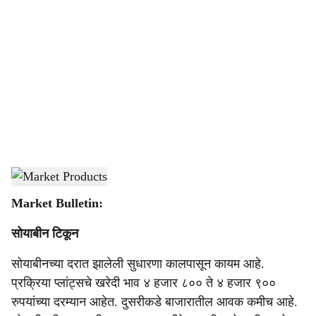
o
c
i
a
l
s
Market Products
-
Agrowon
h
Market Bulletin:
a
सोयाबीन टिकून
r
सोयाबीनच्या दरात झालेली सुधारणा कालपासून कायम आहे.
e
प्रक्रिया प्लांट्सचे खरेदी भाव ४ हजार ८०० ते ४ हजार ९००
रुपयांच्या दरम्यान आहेत. दुसरीकडे बाजारातील आवक कमीच आहे.