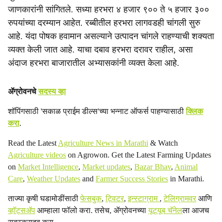
जाणकारांनी सांगितले. सध्या हरभरा ४ हजार ९०० ते ५ हजार ३००
रुपयांच्या दरम्यान आहेत. रब्बीतील हरभरा लागवडही चांगली सुरु
आहे. यंदा पोषक हवामान असल्याने उत्पादन चांगले राहण्याची शक्यता
व्यक्त केली जात आहे. याचा दबाव हरभरा दरावर राहील, असा
अंदाज हरभरा बाजारातील अभ्यासकांनी व्यक्त केला आहे.
ॲग्रोवनचे
सदस्य व्हा
शॉपिंगसाठी 'सकाळ प्राईम डील्स'च्या भन्नाट ऑफर्स पाहण्यासाठी
क्लिक
करा
.
Read the Latest
Agriculture News in Marathi
& Watch
Agriculture videos
on Agrowon. Get the Latest Farming Updates
on
Market Intelligence
,
Market updates
,
Bazar Bhav
,
Animal
Care
,
Weather Updates
and
Farmer Success Stories
in Marathi.
ताज्या कृषी घडामोडींसाठी
फेसबुक
,
ट्विटर
,
इन्स्टाग्राम
,
टेलिग्रामवर
आणि
व्हॉट्सॲप
आम्हाला फॉलो करा. तसेच, ॲग्रोवनच्या
यूट्यूब चॅनेल
ला आजच