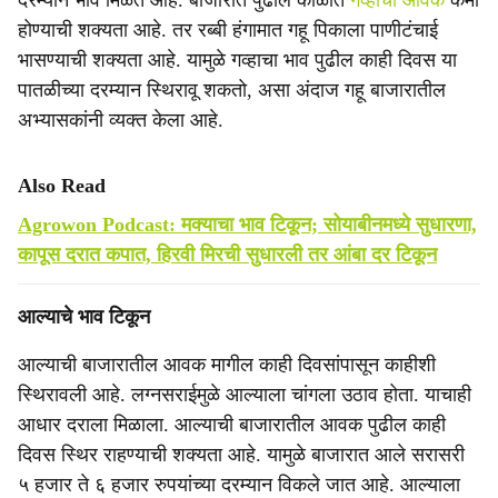
दरम्यान भाव मिळत आहे. बाजारात पुढील काळात
गव्हाची आवक
कमी
होण्याची शक्यता आहे. तर रब्बी हंगामात गहू पिकाला पाणीटंचाई
भासण्याची शक्यता आहे. यामुळे गव्हाचा भाव पुढील काही दिवस या
पातळीच्या दरम्यान स्थिरावू शकतो, असा अंदाज गहू बाजारातील
अभ्यासकांनी व्यक्त केला आहे.
Also Read
Agrowon Podcast: मक्याचा भाव टिकून; सोयाबीनमध्ये सुधारणा,
कापूस दरात कपात, हिरवी मिरची सुधारली तर आंबा दर टिकून
आल्याचे भाव टिकून
आल्याची बाजारातील आवक मागील काही दिवसांपासून काहीशी
स्थिरावली आहे. लग्नसराईमुळे आल्याला चांगला उठाव होता. याचाही
आधार दराला मिळाला. आल्याची बाजारातील आवक पुढील काही
दिवस स्थिर राहण्याची शक्यता आहे. यामुळे बाजारात आले सरासरी
५ हजार ते ६ हजार रुपयांच्या दरम्यान विकले जात आहे. आल्याला