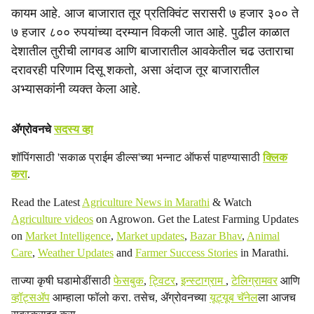
कायम आहे. आज बाजारात तूर प्रतिक्विंट सरासरी ७ हजार ३०० ते
७ हजार ८०० रुपयांच्या दरम्यान विकली जात आहे. पुढील काळात
देशातील तुरीची लागवड आणि बाजारातील आवकेतील चढ उताराचा
दरावरही परिणाम दिसू शकतो, असा अंदाज तूर बाजारातील
अभ्यासकांनी व्यक्त केला आहे.
ॲग्रोवनचे
सदस्य व्हा
शॉपिंगसाठी 'सकाळ प्राईम डील्स'च्या भन्नाट ऑफर्स पाहण्यासाठी
क्लिक
करा
.
Read the Latest
Agriculture News in Marathi
& Watch
Agriculture videos
on Agrowon. Get the Latest Farming Updates
on
Market Intelligence
,
Market updates
,
Bazar Bhav
,
Animal
Care
,
Weather Updates
and
Farmer Success Stories
in Marathi.
ताज्या कृषी घडामोडींसाठी
फेसबुक
,
ट्विटर
,
इन्स्टाग्राम
,
टेलिग्रामवर
आणि
व्हॉट्सॲप
आम्हाला फॉलो करा. तसेच, ॲग्रोवनच्या
यूट्यूब चॅनेल
ला आजच