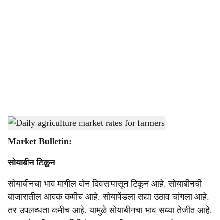
o
c
i
a
l
s
Daily agriculture market rates for farmers
-
Agrowon
h
Market Bulletin:
a
सोयाबीन टिकून
r
सोयाबीनचा भाव मागील दोन दिवसांपासून टिकून आहे. सोयाबीनची
e
बाजारातील आवक कमीच आहे. सोयापेंडला सद्या उठाव चांगला आहे.
तर उपलब्धता कमीच आहे. यामुळे सोयाबीनचा भाव सध्या तेजीत आहे.