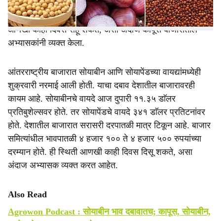
बाजारातील कापसाची आवक मागील दोन आठवड्यांपासून कमी
झाली.कापूस बाजारात सध्या अनिश्चित परिस्थिती असून ही स्थिती
आणखी काही दिवस राहू शकते, असा अंदाज कापूस बाजारातील
अभ्यासकांनी व्यक्त केला.
आंतरराष्ट्रीय बाजारात सोयाबीन आणि सोयापेंडच्या वायद्यांमध्येही
शुक्रवारी नरमाई आली होती. याचा दबाव देशातील बाजारावरही
कायम आहे. सोयाबीनचे वायदे आज दुपारी ११.३५ डाॅलर
प्रतिबुशेल्सवर होते. तर सोयापेंडचे वायदे ३४१ डाॅलर प्रतिटनांवर
होते. देशातील बाजारात सरासरी दरपातळी मात्र टिकून आहे. बाजार
समित्यांधील भावपातळी ४ हजार १०० ते ४ हजार ५०० रुपयांच्या
दरम्यान होते. ही स्थिती आणखी काही दिवस दिसू शकते, असा
अंदाज अभ्यासक व्यक्त करत आहेत.
Also Read
Agrowon Podcast : सोयाबीन भाव दबावातच; कापूस, सोयाबीन,