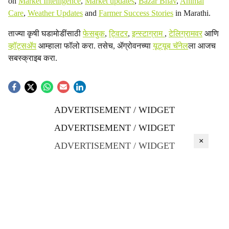
on
Market Intelligence
,
Market updates
,
Bazar Bhav
,
Animal
Care
,
Weather Updates
and
Farmer Success Stories
in Marathi.
ताज्या कृषी घडामोडींसाठी
फेसबुक
,
ट्विटर
,
इन्स्टाग्राम
,
टेलिग्रामवर
आणि
व्हॉट्सॲप
आम्हाला फॉलो करा. तसेच, ॲग्रोवनच्या
यूट्यूब चॅनेल
ला आजच
सबस्क्राइब करा.
ADVERTISEMENT / WIDGET
ADVERTISEMENT / WIDGET
×
ADVERTISEMENT / WIDGET