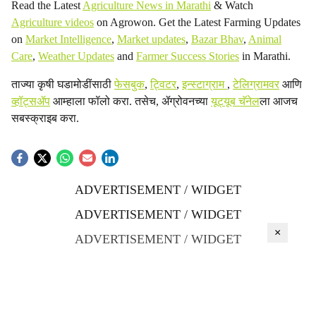
Read the Latest
Agriculture News in Marathi
& Watch
Agriculture videos
on Agrowon. Get the Latest Farming Updates
on
Market Intelligence
,
Market updates
,
Bazar Bhav
,
Animal
Care
,
Weather Updates
and
Farmer Success Stories
in Marathi.
ताज्या कृषी घडामोडींसाठी
फेसबुक
,
ट्विटर
,
इन्स्टाग्राम
,
टेलिग्रामवर
आणि
व्हॉट्सॲप
आम्हाला फॉलो करा. तसेच, ॲग्रोवनच्या
यूट्यूब चॅनेल
ला आजच
सबस्क्राइब करा.
ADVERTISEMENT / WIDGET
ADVERTISEMENT / WIDGET
×
ADVERTISEMENT / WIDGET