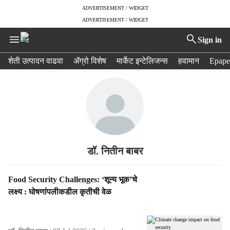
ADVERTISEMENT / WIDGET
ADVERTISEMENT / WIDGET
Sign in
H
शेती उत्पादन वाढवा
ॲग्रो विशेष
मार्केट इन्टेलिजन्स
हवामान
Epape
e
a
d
e
r
m
e
n
डॉ. नितीन बाबर
u
i
S
Food Security Challenges: ‘शून्य भूक’चे
t
t
लक्ष्य : घोषणांपलीकडील कृतीची वेळ
e
o
m
r
s
i