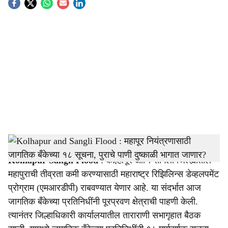
S
o
c
i
a
l
s
Kolhapur and Sangli Flood
-
agrowon
h
Kolhapur Sangli Flood
: कोल्हापूर आणि सांगली जिल्ह्यातील
a
महापुराची तीव्रता कमी करण्यासाठी महाराष्ट्र रिझिलिन्स डेव्हलपमेंट
r
प्रोग्राम (एमआरडीपी) राबवण्यात येणार आहे. या संदर्भात आज
जागतिक बँकेच्या प्रतिनिधींनी पूरप्रवण क्षेत्राची पाहणी केली.
e
त्यानंतर जिल्हाधिकारी कार्यालयातील ताराराणी सभागृहात बैठक