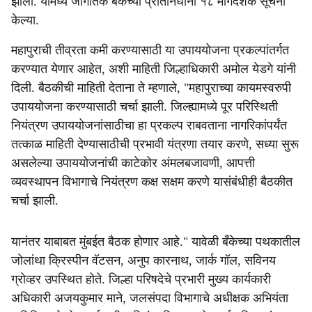
झाली. यामध्ये जागतिक बँकेच्या प्रतिनिधींनी १८ मार्गदर्शक सूचना
केल्या.
महापुराची तीव्रता कमी करण्यासाठी या उपाययोजना प्रकल्पांतर्गत
करण्यात येणार आहेत, अशी माहिती जिल्हाधिकारी अमोल येडगे यांनी
दिली. बैठकीची माहिती देताना ते म्हणाले, "महापुराच्या कायमस्वरुपी
उपाययोजना करण्यासाठी चर्चा झाली. जिल्ह्यामध्ये पूर परिस्थिती
नियंत्रण उपाययोजनांसाठीचा हा प्रकल्प राबवताना नागरिकांपर्यंत
तत्काळ माहिती देण्यासाठीची प्रभावी यंत्रणा तयार करणे, सध्या सुरू
असलेल्या उपाययोजनांची काटेकोर अंमलबजावणी, आपत्ती
व्यवस्थापन विभागाचे नियंत्रण कक्ष सक्षम करणे यासंबंधीही बैठकीत
चर्चा झाली.
यानंतर याबाबत मुंबईत बैठक होणार आहे." यावेळी बँकेच्या पथकातील
जोलांथा क्रिस्पीन वॅटसन, अनुप कारनाथ, जार्क गॉल, सविनय
ग्रोव्हर उपस्थित होते. जिल्हा परिषदेचे प्रभारी मुख्य कार्यकारी
अधिकारी अजयकुमार माने, जलसंपदा विभागाचे अधीक्षक अभियंता