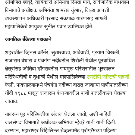
अभिजित म्हेत्रे, कार्यकारी अभियंता स्मिता माने, सार्वजनिक बांधकाम
विभागाचे अधीक्षक अभियंता शामराव कुंभार, जिल्हा आपत्ती
व्यवस्थापन अधिकारी प्रसाद संकपाळ यांच्यासह सांगली
महापालिकेचे आयुक्त सुनील पवार उपस्थित होते.
जागतिक बँकेच्या पथकाने
शहरातील व्हिनस कॉर्नर, सुतारवाडा, आंबेवाडी, प्रयाग चिखली,
राजाराम बंधारा व पंचगंगा नदीवरील शिरोली येथील पूरबाधित
क्षेत्रांसह जोतिबा डोंगरावरील गायमुख परिसरातील भूस्खलन
परिस्थितीची व दुधाळी येथील महापालिकेच्या
एसटीपी प्लॅन्टची पाहणी
केली. पावसाळ्यामध्ये पंचगंगा नदीच्या वाढत जाणाऱ्या पाणीपातळीच्या
नोंदी १९८८ पासून राजाराम बंधाऱ्यावरील पाणी पातळीवरून घेतल्या
जातात.
यावरून पूर परिस्थितीचा अंदाज घेतला जातो, अशी माहिती
जलसंपदा विभागाचे अधीक्षक अभियंता म्हेत्रे यांनी यांनी दिली.
दरम्यान, महाराष्ट्र रिझिलिन्स डेव्हलपमेंट प्रोग्रॅमच्या पहिल्या