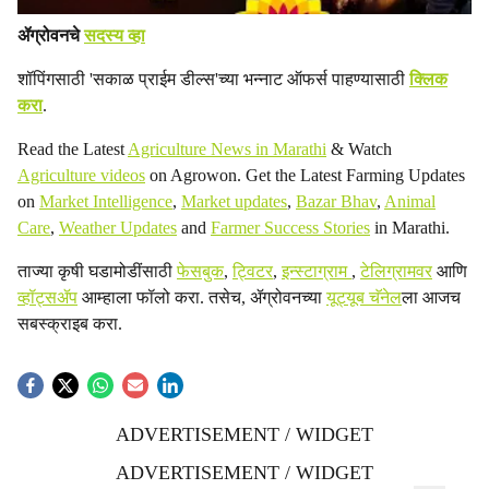
ॲग्रोवनचे
सदस्य व्हा
शॉपिंगसाठी 'सकाळ प्राईम डील्स'च्या भन्नाट ऑफर्स पाहण्यासाठी
क्लिक
करा
.
Read the Latest
Agriculture News in Marathi
& Watch
Agriculture videos
on Agrowon. Get the Latest Farming Updates
on
Market Intelligence
,
Market updates
,
Bazar Bhav
,
Animal
Care
,
Weather Updates
and
Farmer Success Stories
in Marathi.
ताज्या कृषी घडामोडींसाठी
फेसबुक
,
ट्विटर
,
इन्स्टाग्राम
,
टेलिग्रामवर
आणि
व्हॉट्सॲप
आम्हाला फॉलो करा. तसेच, ॲग्रोवनच्या
यूट्यूब चॅनेल
ला आजच
सबस्क्राइब करा.
ADVERTISEMENT / WIDGET
ADVERTISEMENT / WIDGET