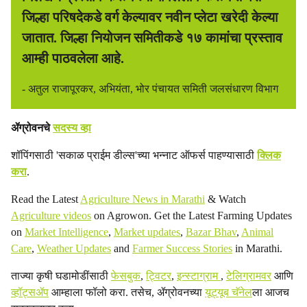
जिल्हा परिषदेकडे वर्ग केल्यावर नवीन प्लेटा खरेदी केल्या
जातात. जिल्हा नियोजन समितीकडे १७ कामांचा प्रस्ताव
आम्ही पाठवलेला आहे.
- अतुल राजापूरकर, अभियंता, भोर पंचायत समिती जलसंधारण विभाग
ॲग्रोवनचे
सदस्य व्हा
शॉपिंगसाठी 'सकाळ प्राईम डील्स'च्या भन्नाट ऑफर्स पाहण्यासाठी
क्लिक
करा
.
Read the Latest
Agriculture News in Marathi
& Watch
Agriculture videos
on Agrowon. Get the Latest Farming Updates
on
Market Intelligence
,
Market updates
,
Bazar Bhav
,
Animal
Care
,
Weather Updates
and
Farmer Success Stories
in Marathi.
ताज्या कृषी घडामोडींसाठी
फेसबुक
,
ट्विटर
,
इन्स्टाग्राम
,
टेलिग्रामवर
आणि
व्हॉट्सॲप
आम्हाला फॉलो करा. तसेच, ॲग्रोवनच्या
यूट्यूब चॅनेल
ला आजच