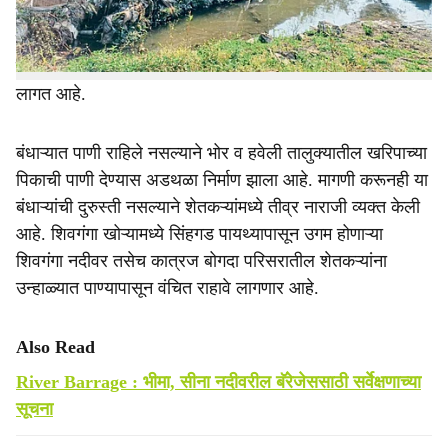
बंधाऱ्यांमुळे शिवगंगा खोरे तसेच खेड ओढ्यालगतची हजारो हेक्टर
जमीन ओलिता खाली आले. मात्र बंधाऱ्यांची देखभाल दुरुतीच्या योग्य
नियोजनाअभावी शेतकऱ्यांना दुष्काळसदृश परिस्थितीचा सामना करावा
लागत आहे.
बंधाऱ्यात पाणी राहिले नसल्याने भोर व हवेली तालुक्यातील खरिपाच्या
पिकाची पाणी देण्यास अडथळा निर्माण झाला आहे. मागणी करूनही या
बंधाऱ्यांची दुरुस्ती नसल्याने शेतकऱ्यांमध्ये तीव्र नाराजी व्यक्त केली
आहे. शिवगंगा खोऱ्यामध्ये सिंहगड पायथ्यापासून उगम होणाऱ्या
शिवगंगा नदीवर तसेच कात्रज बोगदा परिसरातील शेतकऱ्यांना
उन्हाळ्यात पाण्यापासून वंचित राहावे लागणार आहे.
Also Read
River Barrage : भीमा, सीना नदीवरील बॅरेजेससाठी सर्वेक्षणाच्या
सूचना