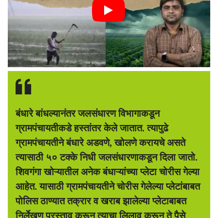
बंधारे बांधल्यानंतर जलसंधारण विभागाकडून
ग्रामपंचायतीकडे हस्तांतर केले जातात. त्यापुढे
ग्रामपंचायतीने बंधारे अडवणे, खोलणे करायचे असते
त्यासाठी ५० टक्के निधी जलसंधारणाकडून दिला जातो.
शिवगंगा खोऱ्यातील अनेक बंधाऱ्यांच्या प्लेटा चोरीस गेल्या
आहेत. यासाठी ग्रामपंचायतीने चोरीस गेलेल्या प्लेटांबाबत
पोलिस ठाण्यात तक्रार व खराब झालेल्या प्लेटाबाबत
निर्लेखण प्रस्ताव करून त्याचा लिलाव करून ते पैसे