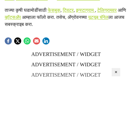
ताज्या कृषी घडामोडींसाठी
फेसबुक
,
ट्विटर
,
इन्स्टाग्राम
,
टेलिग्रामवर
आणि
व्हॉट्सॲप
आम्हाला फॉलो करा. तसेच, ॲग्रोवनच्या
यूट्यूब चॅनेल
ला आजच
सबस्क्राइब करा.
ADVERTISEMENT / WIDGET
ADVERTISEMENT / WIDGET
×
ADVERTISEMENT / WIDGET