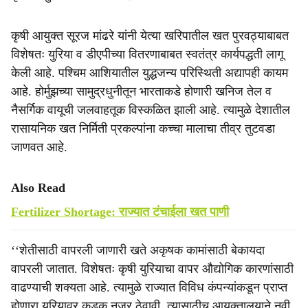
कृषी आयुक्त सूरज मांढरे यांनी येत्या खरिपातील खत पुरवठ्याबाबत
विशेषतः युरिया व डीएपीच्या वितरणाबाबत स्वतंत्र कार्यपद्धती लागू
केली आहे. पश्चिम आशियातील युद्धजन्य परिस्थिती अद्यापही कायम
आहे. होर्मुझच्या सामुद्रधुनीतून भारताकडे होणारी खनिज तेल व
नैसर्गिक वायूची जलवाहतूक विस्कळित झाली आहे. त्यामुळे देशातील
रासायनिक खत निर्मिती प्रकल्पांना कच्चा मालाचा तीव्र तुटवडा
जाणवत आहे.
Also Read
Fertilizer Shortage: राज्यात टंचाईला खत पाणी
‘‘शेतीसाठी वापरली जाणारी खते अकृषक कामांसाठी बेकायदा
वापरली जातात. विशेषतः कृषी युरियाचा वापर औद्योगिक कारणांसाठी
वाढण्याची शक्यता आहे. त्यामुळे राज्यात विविध कंपन्यांकडून प्राप्त
होणारा युरियावर कडक नजर ठेवावी. त्यासाठीच आयुक्तालयाने नवी