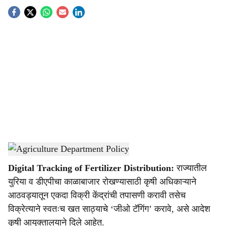
S
o
c
i
a
l
s
Agriculture Department Policy
-
Agrowon
h
Digital Tracking of Fertilizer Distribution:
राज्यातील
a
युरिया व डीएपीचा काळाबाजार रोखण्यासाठी कृषी अधिकाऱ्याने
r
आठवड्यातून एकदा विक्री केंद्रांची तपासणी करावी तसेच
विक्रेत्याने स्वतःच खत साठ्याचे ‘जीओ टॅगिंग’ करावे, असे आदेश
e
कृषी आयुक्तालयाने दिले आहेत.