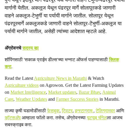
पुणे येथून इंदापूर मार्ग पंढरपूर येथे येणारी वाहने टेंभुर्णी-पंढरपूर पर्यायी
मार्गानी येतील. अकलूज येथून पंढरपूर मार्गे सोलापूरकडे जाणारी
वाहने अकलूज-टेभुर्णी या पर्यायी मार्गाने जातील. सोलापूर येथून
पंढरपूरमार्गे अकलूजकडे जाणारी वाहने सोलापूर-टेंभुर्णी-अकलूज या
पर्यायी मार्गाने जातील, असेही त्यांच्या आदेशात म्हटले आहे.
ॲग्रोवनचे
सदस्य व्हा
शॉपिंगसाठी 'सकाळ प्राईम डील्स'च्या भन्नाट ऑफर्स पाहण्यासाठी
क्लिक
करा
.
Read the Latest
Agriculture News in Marathi
& Watch
Agriculture videos
on Agrowon. Get the Latest Farming Updates
on
Market Intelligence
,
Market updates
,
Bazar Bhav
,
Animal
Care
,
Weather Updates
and
Farmer Success Stories
in Marathi.
ताज्या कृषी घडामोडींसाठी
फेसबुक
,
ट्विटर
,
इन्स्टाग्राम
,
टेलिग्रामवर
आणि
व्हॉट्सॲप
आम्हाला फॉलो करा. तसेच, ॲग्रोवनच्या
यूट्यूब चॅनेल
ला आजच
सबस्क्राइब करा.