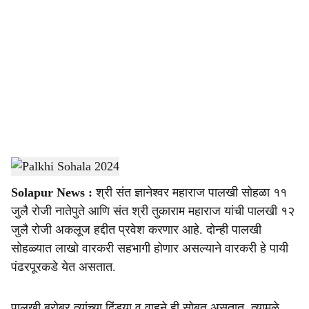
o
c
i
a
l
s
Palkhi Sohala 2024
-
Agrowon
h
Solapur News :
श्री संत ज्ञानेश्‍वर महाराज पालखी सोहळा ११
a
जुलै रोजी नातेपुते आणि संत श्री तुकाराम महाराज यांची पालखी १२
r
जुलै रोजी अकलूज हद्दीत प्रवेश करणार आहे. दोन्ही पालखी
सोहळ्यात लाखो वारकरी सहभागी होणार असल्याने वारकरी हे पायी
e
पंढरपूरकडे येत असतात.
पालखी बरोबर त्यांच्या दिंड्या व वाहने ही सोबत असतात, त्यामुळे