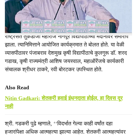
त्याचा शेतीत अवलंब करावा,’’ असे आवाहन केंद्रीय मंत्री नितीन
e
गडकरी यांनी केले.
चार दिवसीय ॲग्रो व्हीजन कृषी प्रदर्शनाचा सोमवारी (ता. २४)
राष्ट्रसंत तुकडोजी महाराज नागपूर विद्यापीठाच्या मैदानावर समारोप
झाला. त्यानिमित्ताने आयोजित कार्यक्रमात ते बोलत होते. या वेळी
व्यासपीठावर पंजाबराव देशमुख कृषी विद्यापीठाचे कुलगुरू डॉ. शरद
गडाख, कृषी राज्यमंत्री आशिष जयस्वाल, महाऑरेंजचे कार्यकारी
संचालक श्रीधर ठाकरे, रवी बोरटकर उपस्थित होते.
Also Read
Nitin Gadkari: शेतकरी हवाई इंधनदाता होईल, हा दिवस दूर
नाही
श्री. गडकरी पुढे म्हणाले, ‘‘विदर्भात गेल्या काही वर्षांत दहा
हजारांपेक्षा अधिक आत्महत्या झाल्या आहेत. शेतकरी आत्महत्यांवर