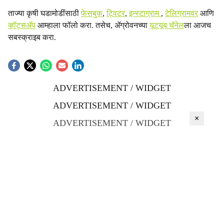
ताज्या कृषी घडामोडींसाठी
फेसबुक
,
ट्विटर
,
इन्स्टाग्राम
,
टेलिग्रामवर
आणि
व्हॉट्सॲप
आम्हाला फॉलो करा. तसेच, ॲग्रोवनच्या
यूट्यूब चॅनेल
ला आजच
सबस्क्राइब करा.
ADVERTISEMENT / WIDGET
ADVERTISEMENT / WIDGET
×
ADVERTISEMENT / WIDGET