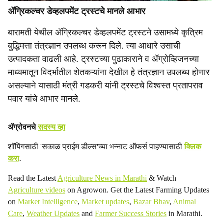
ॲग्रिकल्चर डेव्हलपमेंट ट्रस्टचे मानले आभार
बारामती येथील ॲग्रिकल्चर डेव्हलपमेंट ट्रस्टने उसामध्ये कृत्रिम
बुद्धिमत्ता तंत्रज्ञान उपलब्ध करून दिले. त्या आधारे उसाची
उत्पादकता वाढली आहे. ट्रस्टच्या पुढाकाराने व ॲग्रोव्हिजनच्या
माध्यमातून विदर्भातील शेतकऱ्यांना देखील हे तंत्रज्ञान उपलब्ध होणार
असल्याने यासाठी मंत्री गडकरी यांनी ट्रस्टचे विश्वस्त प्रतापराव
पवार यांचे आभार मानले.
ॲग्रोवनचे
सदस्य व्हा
शॉपिंगसाठी 'सकाळ प्राईम डील्स'च्या भन्नाट ऑफर्स पाहण्यासाठी
क्लिक
करा
.
Read the Latest
Agriculture News in Marathi
& Watch
Agriculture videos
on Agrowon. Get the Latest Farming Updates
on
Market Intelligence
,
Market updates
,
Bazar Bhav
,
Animal
Care
,
Weather Updates
and
Farmer Success Stories
in Marathi.