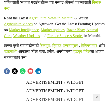
शॉपिंगसाठी 'सकाळ प्राईम डील्स'च्या भन्नाट ऑफर्स पाहण्यासाठी
क्लिक
करा
.
Read the Latest
Agriculture News in Marathi
& Watch
Agriculture videos
on Agrowon. Get the Latest Farming Updates
on
Market Intelligence
,
Market updates
,
Bazar Bhav
,
Animal
Care
,
Weather Updates
and
Farmer Success Stories
in Marathi.
ताज्या कृषी घडामोडींसाठी
फेसबुक
,
ट्विटर
,
इन्स्टाग्राम
,
टेलिग्रामवर
आणि
व्हॉट्सॲप
आम्हाला फॉलो करा. तसेच, ॲग्रोवनच्या
यूट्यूब चॅनेल
ला आजच
सबस्क्राइब करा.
ADVERTISEMENT / WIDGET
ADVERTISEMENT / WIDGET
×
ADVERTISEMENT / WIDGET