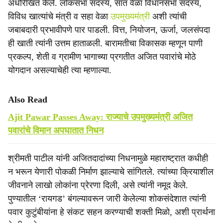
अधोरेखित केले. लोकसभा सदस्य, सात वेळा विधानसभा सदस्य,
विविध खात्यांचे मंत्री व सहा वेळा
उपमुख्यमंत्री
अशी त्यांची
जबाबदारी प्रभावीपणे पार पाडली. वित्त, नियोजन, ऊर्जा, जलसंपदा
ही खाती त्यांनी उत्तम हाताळली. बारामतीचा विकासक म्हणून पाणी
प्रकल्प, शेती व ग्रामीण भागाच्या प्रगतीत अजित पवारांचे मोठे
योगदान असल्याचेही त्या म्हणाल्या.
Also Read
Ajit Pawar Passes Away: राज्याचे उपमुख्यमंत्री अजित
पवारांचे विमान अपघातात निधन
श्रीमती पाटील यांनी अजितदादांच्या निधनामुळे महाराष्ट्रात कधीही
न भरून येणारी पोकळी निर्माण झाल्याचे सांगितले. त्यांच्या क्रियाशील
जीवनाने लाखो लोकांना प्रेरणा दिली, असे त्यांनी नमूद केले.
पुण्यातील ‘रायगड’ बंगल्यावरून जारी केलेल्या शोकसंदेशात त्यांनी
पवार कुटुंबीयांना हे संकट सहन करण्याची शक्ती मिळो, अशी प्रार्थना