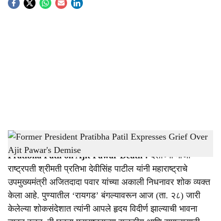
S
o
c
i
a
l
s
Former President Pratibha Patil Expresses Grief Over Ajit Pawar's Demise
-
Agrowon
h
Pratibha Patil on Ajit Pawar Death
:
देशाच्या माजी
a
राष्ट्रपती श्रीमती प्रतिभा देवीसिंह पाटील यांनी महाराष्ट्राचे
r
उपमुख्यमंत्री अजितदादा पवार यांच्या अकाली निधनावर शोक व्यक्त
केला आहे. पुण्यातील ‘रायगड’ बंगल्यावरून आज (ता. २८) जारी
e
केलेल्या शोकसंदेशात त्यांनी आपले हृदय विदीर्ण झाल्याची भावना