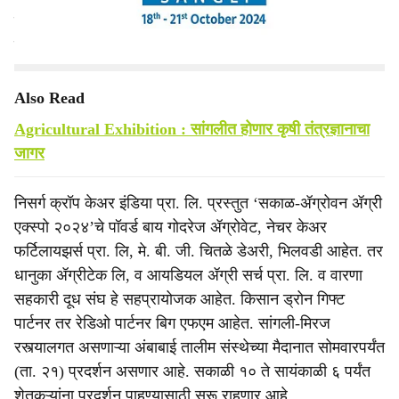
शेतकऱ्यांना आधुनिक तंत्रप्रणाली, सोपे प्रयोग, नवी साधने याची
माहिती मिळणार आहे.
Also Read
Agricultural Exhibition : सांगलीत होणार कृषी तंत्रज्ञानाचा
जागर
निसर्ग क्रॉप केअर इंडिया प्रा. लि. प्रस्तुत ‘सकाळ-ॲग्रोवन ॲग्री
एक्स्पो २०२४’चे पॉवर्ड बाय गोदरेज ॲग्रोवेट, नेचर केअर
फर्टिलायझर्स प्रा. लि, मे. बी. जी. चितळे डेअरी, भिलवडी आहेत. तर
धानुका ॲग्रीटेक लि, व आयडियल ॲग्री सर्च प्रा. लि. व वारणा
सहकारी दूध संघ हे सहप्रायोजक आहेत. किसान ड्रोन गिफ्ट
पार्टनर तर रेडिओ पार्टनर बिग एफएम आहेत. सांगली-मिरज
रस्त्यालगत असणाऱ्या अंबाबाई तालीम संस्थेच्या मैदानात सोमवारपर्यंत
(ता. २१) प्रदर्शन असणार आहे. सकाळी १० ते सायंकाळी ६ पर्यंत
शेतकऱ्यांना प्रदर्शन पाहण्यासाठी सुरू राहणार आहे.