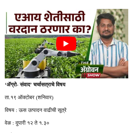
‘ॲग्रो- संवाद’ चर्चासत्राचे विषय
ता.१९ ऑक्टोबर (शनिवार)
विषय : ऊस उत्पादन वाढीची सूत्रे
वेळ : दुपारी १२ ते १.३०