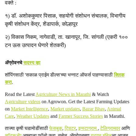
वक्ते :
१) डॉ. अशोककुमार पिसाळ, सहयोगी संशोधन संचालक, विभागीय
कृषी संशोधन केंद्र, शेंडापार्क, कोल्हापूर
२) विकास निकम, नागेवाडी, ता. खानापूर, जि. सांगली (एकरी १००
टन ऊस उत्पादन घेणारे शेतकरी)
ॲग्रोवनचे
सदस्य व्हा
शॉपिंगसाठी 'सकाळ प्राईम डील्स'च्या भन्नाट ऑफर्स पाहण्यासाठी
क्लिक
करा
.
Read the Latest
Agriculture News in Marathi
& Watch
Agriculture videos
on Agrowon. Get the Latest Farming Updates
on
Market Intelligence
,
Market updates
,
Bazar Bhav
,
Animal
Care
,
Weather Updates
and
Farmer Success Stories
in Marathi.
ताज्या कृषी घडामोडींसाठी
फेसबुक
,
ट्विटर
,
इन्स्टाग्राम
,
टेलिग्रामवर
आणि
व्हॉट्सॲप
आम्हाला फॉलो करा. तसेच, ॲग्रोवनच्या
यूट्यूब चॅनेल
ला आजच