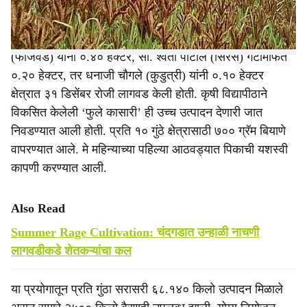
रघुनाथ चौगले (ठिकपुर्ली) यांनी ०.४० हेक्टर, अंजली क्षीरसागर
(फेजिवडे) यांनी ०.४० हेक्टर, सौ. श्वेता पाटील (सिरसे) गटामार्फत
०.२० हेक्टर, तर धनाजी चौगले (कुडुत्री) यांनी ०.१० हेक्टर
क्षेत्रात ३१ डिसेंबर रोजी लागवड केली होती. कृषी विद्यापीठाने
विकसित केलेली ‘फुले कासारी’ ही उच्च उत्पादन देणारी जात
निवडण्यात आली होती. प्रति १० गुंठे क्षेत्रासाठी ७०० ग्रॅम बियाणे
वापरण्यात आले. मे महिन्याच्या पहिल्या आठवड्यात पिकाची यशस्वी
कापणी करण्यात आली.
Also Read
Summer Rage Cultivation: चंदगडात उन्हाळी नाचणी
लागवडीकडे शेतकऱ्यांचा कल
या प्रयोगातून प्रति गुंठा सरासरी ६८.१४० किलो उत्पादन मिळाले