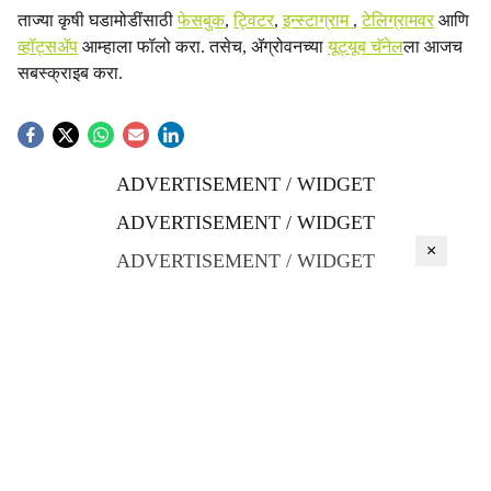
ताज्या कृषी घडामोडींसाठी
फेसबुक
,
ट्विटर
,
इन्स्टाग्राम
,
टेलिग्रामवर
आणि
व्हॉट्सॲप
आम्हाला फॉलो करा. तसेच, ॲग्रोवनच्या
यूट्यूब चॅनेल
ला आजच
सबस्क्राइब करा.
ADVERTISEMENT / WIDGET
ADVERTISEMENT / WIDGET
×
ADVERTISEMENT / WIDGET