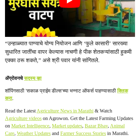
“उन्हाळ्यात पाण्याचे योग्य नियोजन आणि ‘फुले कासारी’ सारख्या
सुधारित जातींचा वापर केल्यास नाचणी हे पीक शेतकऱ्यांसाठी हुकमी
एक्का ठरू शकते,” असे श्री पवार यांनी सांगितले.
ॲग्रोवनचे
सदस्य व्हा
शॉपिंगसाठी 'सकाळ प्राईम डील्स'च्या भन्नाट ऑफर्स पाहण्यासाठी
क्लिक
करा
.
Read the Latest
Agriculture News in Marathi
& Watch
Agriculture videos
on Agrowon. Get the Latest Farming Updates
on
Market Intelligence
,
Market updates
,
Bazar Bhav
,
Animal
Care
,
Weather Updates
and
Farmer Success Stories
in Marathi.