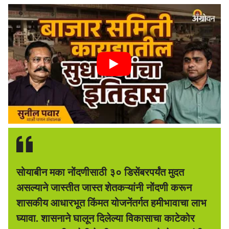
सोयाबीन मका नोंदणीसाठी ३० डिसेंबरपर्यंत मुदत
असल्याने जास्तीत जास्त शेतकऱ्यांनी नोंदणी करून
शासकीय आधारभूत किंमत योजनेंतर्गत हमीभावाचा लाभ
घ्यावा. शासनाने घालून दिलेल्या विकासाचा काटेकोर