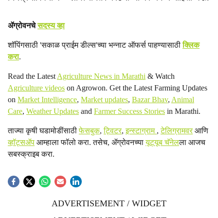
ॲग्रोवनचे
सदस्य व्हा
शॉपिंगसाठी 'सकाळ प्राईम डील्स'च्या भन्नाट ऑफर्स पाहण्यासाठी
क्लिक
करा
.
Read the Latest
Agriculture News in Marathi
& Watch
Agriculture videos
on Agrowon. Get the Latest Farming Updates
on
Market Intelligence
,
Market updates
,
Bazar Bhav
,
Animal
Care
,
Weather Updates
and
Farmer Success Stories
in Marathi.
ताज्या कृषी घडामोडींसाठी
फेसबुक
,
ट्विटर
,
इन्स्टाग्राम
,
टेलिग्रामवर
आणि
व्हॉट्सॲप
आम्हाला फॉलो करा. तसेच, ॲग्रोवनच्या
यूट्यूब चॅनेल
ला आजच
सबस्क्राइब करा.
ADVERTISEMENT / WIDGET