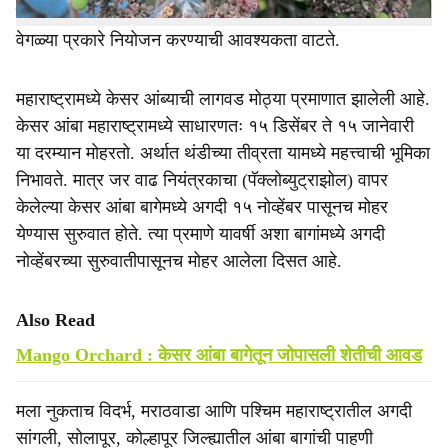
रोगाचा प्रादुर्भाव होतो. त्यामुळे या भागातील मोहोराच्या संरक्षणासाठी
वेगळ्या प्रकारे नियोजन करण्याची आवश्यकता वाटते.
महाराष्ट्रामध्ये केसर आंब्याची लागवड मोठ्या प्रमाणात झालेली आहे.
केसर आंबा महाराष्ट्रामध्ये साधारणतः १५ डिसेंबर ते १५ जानेवारी
या दरम्यान मोहरतो. अर्थात थंडीच्या तीव्रता यामध्ये महत्त्वाची भूमिका
निभावते. मात्र जर वाढ नियंत्रकाचा (पॅक्लोब्युट्राझोल) वापर
केलेल्या केसर आंबा बागेमध्ये अगदी १५ नोव्हेंबर पासूनच मोहर
येण्यास सुरुवात होते. त्या प्रमाणे यावर्षी अशा बागांमध्ये अगदी
नोव्हेंबरच्या सुरुवातीपासूनच मोहर आलेला दिसत आहे.
Also Read
Mango Orchard : केसर आंबा बागेतून जोपासली शेतीची आवड
मला नुकताच विदर्भ, मराठवाडा आणि पश्चिम महाराष्ट्रातील अगदी
सांगली, सोलापूर, कोल्हापूर जिल्ह्यातील आंबा बागांची पाहणी