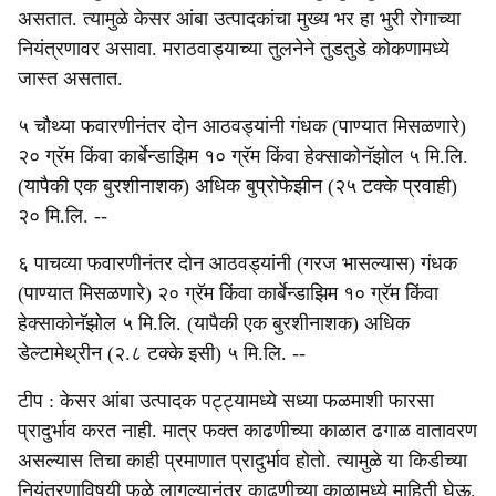
असतात. त्यामुळे केसर आंबा उत्पादकांचा मुख्य भर हा भुरी रोगाच्या
नियंत्रणावर असावा. मराठवाड्याच्या तुलनेने तुडतुडे कोकणामध्ये
जास्त असतात.
५ चौथ्या फवारणीनंतर दोन आठवड्यांनी गंधक (पाण्यात मिसळणारे)
२० ग्रॅम किंवा कार्बेन्डाझिम १० ग्रॅम किंवा हेक्साकोनॅझोल ५ मि.लि.
(यापैकी एक बुरशीनाशक) अधिक बुप्रोफेझीन (२५ टक्के प्रवाही)
२० मि.लि. --
६ पाचव्या फवारणीनंतर दोन आठवड्यांनी (गरज भासल्यास) गंधक
(पाण्यात मिसळणारे) २० ग्रॅम किंवा कार्बेन्डाझिम १० ग्रॅम किंवा
हेक्साकोनॅझोल ५ मि.लि. (यापैकी एक बुरशीनाशक) अधिक
डेल्टामेथ्रीन (२.८ टक्के इसी) ५ मि.लि. --
टीप : केसर आंबा उत्पादक पट्ट्यामध्ये सध्या फळमाशी फारसा
प्रादुर्भाव करत नाही. मात्र फक्त काढणीच्या काळात ढगाळ वातावरण
असल्यास तिचा काही प्रमाणात प्रादुर्भाव होतो. त्यामुळे या किडीच्या
नियंत्रणाविषयी फळे लागल्यानंतर काढणीच्या काळामध्ये माहिती घेऊ.