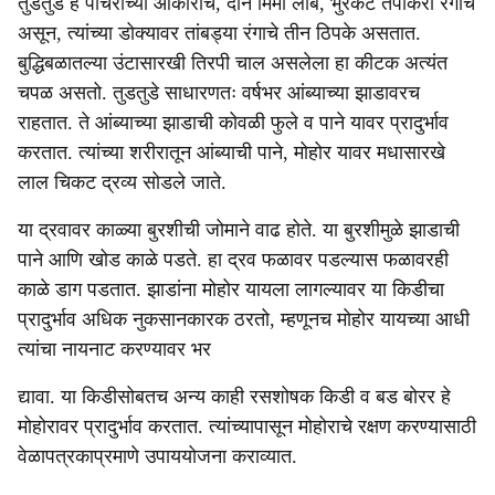
तुडतुडे हे पाचरीच्या आकाराचे, दोन मिमी लांब, भुरकट तपकिरी रंगाचे
असून, त्यांच्या डोक्यावर तांबड्या रंगाचे तीन ठिपके असतात.
बुद्धिबळातल्या उंटासारखी तिरपी चाल असलेला हा कीटक अत्यंत
चपळ असतो. तुडतुडे साधारणतः वर्षभर आंब्याच्या झाडावरच
राहतात. ते आंब्याच्या झाडाची कोवळी फुले व पाने यावर प्रादुर्भाव
करतात. त्यांच्या शरीरातून आंब्याची पाने, मोहोर यावर मधासारखे
लाल चिकट द्रव्य सोडले जाते.
या द्रवावर काळ्या बुरशीची जोमाने वाढ होते. या बुरशीमुळे झाडाची
पाने आणि खोड काळे पडते. हा द्रव फळावर पडल्यास फळावरही
काळे डाग पडतात. झाडांना मोहोर यायला लागल्यावर या किडीचा
प्रादुर्भाव अधिक नुकसानकारक ठरतो, म्हणूनच मोहोर यायच्या आधी
त्यांचा नायनाट करण्यावर भर
द्यावा. या किडीसोबतच अन्य काही रसशोषक किडी व बड बोरर हे
मोहोरावर प्रादुर्भाव करतात. त्यांच्यापासून मोहोराचे रक्षण करण्यासाठी
वेळापत्रकाप्रमाणे उपाययोजना कराव्यात.