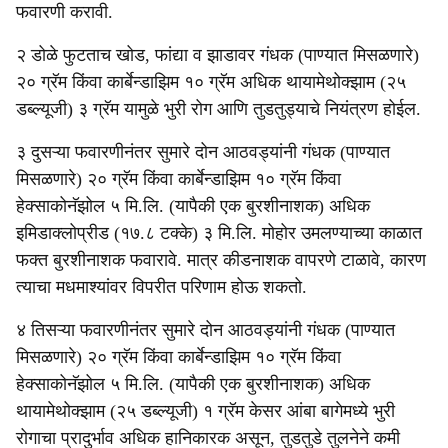
फवारणी करावी.
२ डोळे फुटताच खोड, फांद्या व झाडावर गंधक (पाण्यात मिसळणारे)
२० ग्रॅम किंवा कार्बेन्डाझिम १० ग्रॅम अधिक थायामेथोक्झाम (२५
डब्ल्यूजी) ३ ग्रॅम यामुळे भुरी रोग आणि तुडतुड्याचे नियंत्रण होईल.
३ दुसऱ्या फवारणीनंतर सुमारे दोन आठवड्यांनी गंधक (पाण्यात
मिसळणारे) २० ग्रॅम किंवा कार्बेन्डाझिम १० ग्रॅम किंवा
हेक्साकोनॅझोल ५ मि.लि. (यापैकी एक बुरशीनाशक) अधिक
इमिडाक्लोप्रीड (१७.८ टक्के) ३ मि.लि. मोहोर उमलण्याच्या काळात
फक्त बुरशीनाशक फवारावे. मात्र कीडनाशक वापरणे टाळावे, कारण
त्याचा मधमाश्यांवर विपरीत परिणाम होऊ शकतो.
४ तिसऱ्या फवारणीनंतर सुमारे दोन आठवड्यांनी गंधक (पाण्यात
मिसळणारे) २० ग्रॅम किंवा कार्बेन्डाझिम १० ग्रॅम किंवा
हेक्साकोनॅझोल ५ मि.लि. (यापैकी एक बुरशीनाशक) अधिक
थायामेथोक्झाम (२५ डब्ल्यूजी) १ ग्रॅम केसर आंबा बागेमध्ये भुरी
रोगाचा प्रादुर्भाव अधिक हानिकारक असून, तुडतुडे तुलनेने कमी