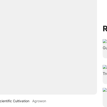
R
entific Cultivation
Agrowon