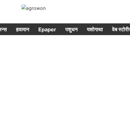
िजन्स
हवामान
Epaper
पशुधन
यशोगाथा
वेब स्टोर