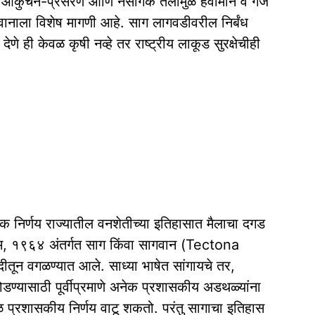
ी आकुंचन-प्रसरण आणि नैसर्गिक तेलांमुळे हवामान व गंज
ागवानाला विशेष मागणी आहे. साग लागवडीवरील निर्बंध
े ही केवळ कृषी नव्हे तर राष्ट्रीय लाकूड सुरक्षेचीही
क निर्णय राज्यातील वनशेतीच्या इतिहासात मैलाचा दगड
ियम, १९६४ अंतर्गत साग किंवा सागवान (Tectona
दीतून वगळण्यात आले. साध्या भाषेत सांगायचे तर,
डण्यासाठी पूर्वीप्रमाणे अनेक प्रशासकीय अडथळ्यांना
ळ प्रशासकीय निर्णय वाटू शकतो. परंतु सागाचा इतिहास