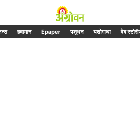
िजन्स
हवामान
Epaper
पशुधन
यशोगाथा
वेब स्टोर