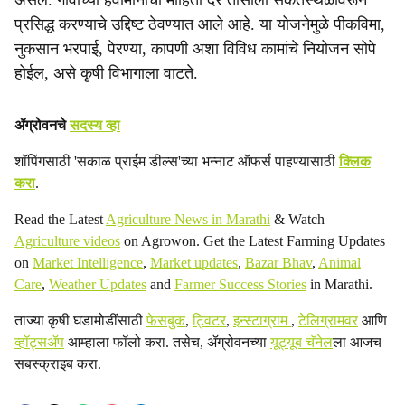
असेल. गावाच्या हवामानाची माहिती दर तासाला संकेतस्थळावरून
प्रसिद्ध करण्याचे उद्दिष्ट ठेवण्यात आले आहे. या योजनेमुळे पीकविमा,
नुकसान भरपाई, पेरण्या, कापणी अशा विविध कामांचे नियोजन सोपे
होईल, असे कृषी विभागाला वाटते.
ॲग्रोवनचे
सदस्य व्हा
शॉपिंगसाठी 'सकाळ प्राईम डील्स'च्या भन्नाट ऑफर्स पाहण्यासाठी
क्लिक
करा
.
Read the Latest
Agriculture News in Marathi
& Watch
Agriculture videos
on Agrowon. Get the Latest Farming Updates
on
Market Intelligence
,
Market updates
,
Bazar Bhav
,
Animal
Care
,
Weather Updates
and
Farmer Success Stories
in Marathi.
ताज्या कृषी घडामोडींसाठी
फेसबुक
,
ट्विटर
,
इन्स्टाग्राम
,
टेलिग्रामवर
आणि
व्हॉट्सॲप
आम्हाला फॉलो करा. तसेच, ॲग्रोवनच्या
यूट्यूब चॅनेल
ला आजच
सबस्क्राइब करा.