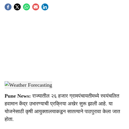
S
o
c
i
a
l
s
Weather Forecasting
-
Agrowon
h
Pune News:
राज्यातील २६ हजार ग्रामपंचायतीमध्ये स्वयंचलित
a
हवामान केंद्र उभारण्याची प्रक्रिया अखेर सुरू झाली आहे. या
r
योजनेसाठी कृषी आयुक्तालयाकडून सातत्याने पाठपुरावा केला जात
होता.
e