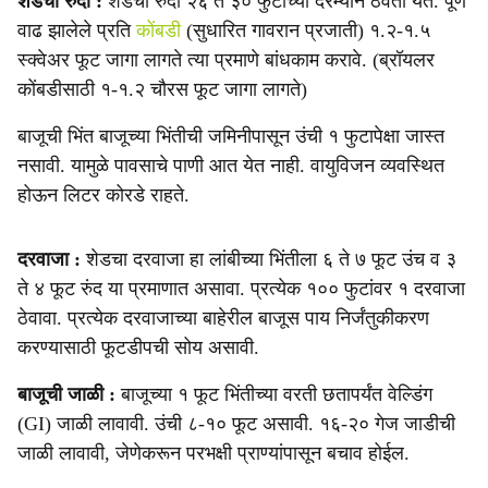
शेडची रुंदी :
शेडची रुंदी २६ ते ३० फुटाच्या दरम्यान ठेवता येते. पूर्ण
वाढ झालेले प्रति
कोंबडी
(सुधारित गावरान प्रजाती) १.२-१.५
स्क्वेअर फूट जागा लागते त्या प्रमाणे बांधकाम करावे. (ब्रॉयलर
कोंबडीसाठी १-१.२ चौरस फूट जागा लागते)
बाजूची भिंत बाजूच्या भिंतीची जमिनीपासून उंची १ फुटापेक्षा जास्त
नसावी. यामुळे पावसाचे पाणी आत येत नाही. वायुविजन व्यवस्थित
होऊन लिटर कोरडे राहते.
दरवाजा :
शेडचा दरवाजा हा लांबीच्या भिंतीला ६ ते ७ फूट उंच व ३
ते ४ फूट रुंद या प्रमाणात असावा. प्रत्येक १०० फुटांवर १ दरवाजा
ठेवावा. प्रत्येक दरवाजाच्या बाहेरील बाजूस पाय निर्जंतुकीकरण
करण्यासाठी फूटडीपची सोय असावी.
बाजूची जाळी :
बाजूच्या १ फूट भिंतीच्या वरती छतापर्यंत वेल्डिंग
(GI) जाळी लावावी. उंची ८-१० फूट असावी. १६-२० गेज जाडीची
जाळी लावावी, जेणेकरून परभक्षी प्राण्यांपासून बचाव होईल.