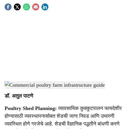
S
o
c
i
a
l
s
Commercial poultry farm infrastructure guide
-
Agrowon
h
डॉ. अतुल पाटणे
a
Poultry Shed Planning:
व्यावसायिक कुक्कुटपालन फायदेशीर
r
होण्यासाठी व्यवस्थापनासोबत शेडची जागा निवड आणि उभारणी
e
व्यवस्थित होणे गरजेचे आहे. शेडची वैज्ञानिक पद्धतीने बांधणी करणे