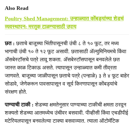
Also Read
Poultry Shed Management: उन्हाळ्यात कोंबड्यांच्या शेडचं
व्यवस्थापन; मरतुक टाळण्यासाठी उपाय
छत :
छताचे बाजूच्या भिंतीपासूनची उंची ८ ते १० फूट, तर मध्य
भागाची उंची १० ते १२ फूट असावी. छतासाठी ॲल्युमिनियमचे किंवा
ॲसबेस्टॉसचे पत्रे लावू शकता. ॲसबेस्टॉसपासून बनवलेले छत
जास्त काळ टिकाऊ असते. त्यापासून उन्हाळ्यात कमी तीव्रता
जाणवते. बाजूच्या जाळीपासून छताचे पत्रे (पन्हाळे) ३ ते ४ फूट बाहेर
सोडावे, जेणेकरून पावसापासून व सूर्य किरणापासून कोंबड्यांचे
संरक्षण होते.
पाण्याची टाकी :
शेडच्या क्षमतेनुसार पाण्याच्या टाकीची क्षमता ठरवून
शक्यतो शेडच्या आतमध्येच उंचीवर बसवावी. पीव्हीसी किंवा एचडीपीई
मटेरियलपासून बनवलेल्या टाक्या बसवाव्यात. त्याला ऑटोमॅटिक