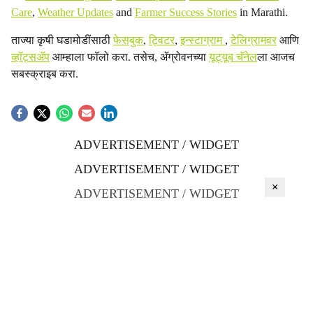
Care
,
Weather Updates
and
Farmer Success Stories
in Marathi.
ताज्या कृषी घडामोडींसाठी
फेसबुक
,
ट्विटर
,
इन्स्टाग्राम
,
टेलिग्रामवर
आणि
व्हॉट्सॲप
आम्हाला फॉलो करा. तसेच, ॲग्रोवनच्या
यूट्यूब चॅनेल
ला आजच
सबस्क्राइब करा.
ADVERTISEMENT / WIDGET
ADVERTISEMENT / WIDGET
×
ADVERTISEMENT / WIDGET