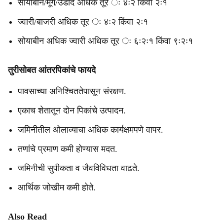
सोयाबीन/मूग/उडीद अधिक तूर ः ४ः२ किंवा २ः१
ज्वारी/बाजरी अधिक तूर ः ४ः२ किंवा २ः१
सोयाबीन अधिक ज्वारी अधिक तूर ः ६ः२ः१ किंवा ९ः२ः१
तुरीसोबत आंतरपिकांचे फायदे
पावसाच्या अनिश्चिततेपासून संरक्षण.
एकाच शेतातून दोन पिकांचे उत्पादन.
जमिनीतील ओलाव्याचा अधिक कार्यक्षमपणे वापर.
तणांचे प्रमाण कमी होण्यास मदत.
जमिनीची सुपीकता व जैवविविधता वाढते.
आर्थिक जोखीम कमी होते.
Also Read