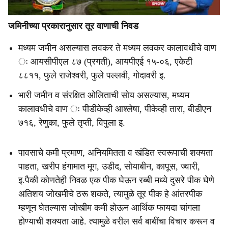
जमिनीच्या प्रकारानुसार तूर वाणाची निवड
मध्यम जमीन असल्यास लवकर ते मध्यम लवकर कालावधीचे वाण
ः आयसीपीएल ८७ (प्रगती), आयपीएई १५-०६, एकेटी
८८११, फुले राजेश्वरी, फुले पल्लवी, गोदावरी इ.
भारी जमीन व संरक्षित ओलिताची सोय असल्यास, मध्यम
कालावधीचे वाण ः पीडीकेव्ही आश्लेषा, पीकेव्ही तारा, बीडीएन
७१६, रेणुका, फुले तृप्ती, विपुला इ.
पावसाचे कमी प्रमाण, अनियमितता व खंडित स्वरूपाची शक्यता
पाहता, खरीप हंगामात मूग, उडीद, सोयाबीन, कापूस, ज्वारी,
इ.पैकी कोणतेही निवळ एक पीक घेऊन रब्बी मध्ये दुसरे पीक घेणे
अतिशय जोखमीचे ठरू शकते, त्यामुळे तूर पीक हे आंतरपीक
म्हणून घेतल्यास जोखीम कमी होऊन आर्थिक फायदा चांगला
होण्याची शक्यता आहे. त्यामुळे वरील सर्व बाबींचा विचार करून व