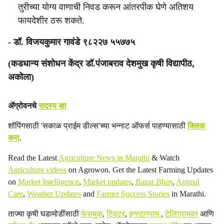
तुरीच्या योग्य वाणाची निवड करून आंतरपीक घेणे अतिशय
फायदेशीर ठरू शकते.
- डॉ. विजयकुमार गावंडे ९८२२७ ५५७७५
(कडधान्य संशोधन केंद्र डॉ.पंजाबराव देशमुख कृषी विद्यापीठ,
अकोला)
ॲग्रोवनचे
सदस्य व्हा
शॉपिंगसाठी 'सकाळ प्राईम डील्स'च्या भन्नाट ऑफर्स पाहण्यासाठी
क्लिक
करा
.
Read the Latest
Agriculture News in Marathi
& Watch
Agriculture videos
on Agrowon. Get the Latest Farming Updates
on
Market Intelligence
,
Market updates
,
Bazar Bhav
,
Animal
Care
,
Weather Updates
and
Farmer Success Stories
in Marathi.
ताज्या कृषी घडामोडींसाठी
फेसबुक
,
ट्विटर
,
इन्स्टाग्राम
,
टेलिग्रामवर
आणि