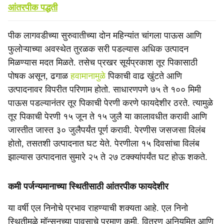
आंतरपीक पद्धती
पीक लागवडीच्या सुरुवातीच्या दोन महिन्यांत चांगला पाऊस आणि
फुलोऱ्याच्या अवस्थेत तुरळक सरी पडल्यास अधिक उत्पादन
मिळण्यास मदत मिळते. तसेच प्रखर सूर्यप्रकाश तूर पिकासाठी
पोषक असून, ढगाळ
हवामानामुळे
पिकाची वाढ खुंटते आणि
उत्पादनावर विपरीत परिणाम होतो. साधारणपणे ७५ ते १०० मिमी
पाऊस पडल्यानंतर तूर पिकाची पेरणी करणे फायदेशीर ठरते. त्यामुळे
तूर पिकाची पेरणी १५ जून ते १५ जुलै या कालावधीत करावी आणि
जास्तीत जास्त ३० जुलैपर्यंत पूर्ण करावी. पेरणीस जसजसा विलंब
होतो, तसतशी उत्पादनात घट येते. पेरणीला १५ दिवसांचा विलंब
झाल्यास उत्पादनात सुमारे २५ ते २७ टक्क्यांपर्यंत घट होऊ शकते.
कमी पर्जन्यमानाच्या स्थितीसाठी आंतरपीक फायदेशीर
या वर्षी एल निनोचे प्रभाव राहण्याची शक्यता आहे. एल निनो
स्थितीमुळे मॉन्सूनच्या पावसाचे प्रमाण कमी, वितरण अनियमित आणि