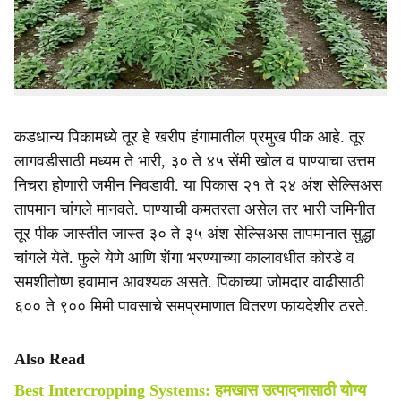
e
आहे. अशा परिस्थितीत तुरीसोबत मूग, उडीद, सोयाबीन, ज्वारी किंवा
कापूस यांसारखी आंतरपिके घेतल्यास उत्पन्नात येणारी घट टाळणे
शक्य होईल. तसेच कमी पावसामुळे एका पिकाचे उत्पादन घटले, तरी
दुसऱ्या पिकापासून काही प्रमाणात उत्पन्न मिळू शकते.
कडधान्य पिकामध्ये तूर हे खरीप हंगामातील प्रमुख पीक आहे. तूर
लागवडीसाठी मध्यम ते भारी, ३० ते ४५ सेंमी खोल व पाण्याचा उत्तम
निचरा होणारी जमीन निवडावी. या पिकास २१ ते २४ अंश सेल्सिअस
तापमान चांगले मानवते. पाण्याची कमतरता असेल तर भारी जमिनीत
तूर पीक जास्तीत जास्त ३० ते ३५ अंश सेल्सिअस तापमानात सुद्धा
चांगले येते. फुले येणे आणि शेंगा भरण्याच्या कालावधीत कोरडे व
समशीतोष्ण हवामान आवश्यक असते. पिकाच्या जोमदार वाढीसाठी
६०० ते ९०० मिमी पावसाचे समप्रमाणात वितरण फायदेशीर ठरते.
Also Read
Best Intercropping Systems: हमखास उत्पादनासाठी योग्य