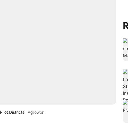
R
ilot Districts
Agrowon