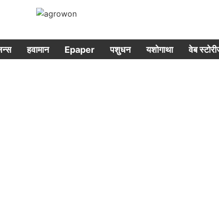
िजन्स
हवामान
Epaper
पशुधन
यशोगाथा
वेब स्टोर