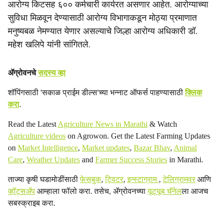
आरोग्य किटसह ६०० कर्मचारी कार्यरत असणार आहेत. आरोग्याच्या
सुविधा मिळवून देण्यासाठी आरोग्य विभागाकडून मोठ्या प्रमाणात
मनुष्यबळ नेमण्यात येणार असल्याचे जिल्हा आरोग्य अधिकारी डॉ.
महेश खलिपे यांनी सांगितले.
ॲग्रोवनचे
सदस्य व्हा
शॉपिंगसाठी 'सकाळ प्राईम डील्स'च्या भन्नाट ऑफर्स पाहण्यासाठी
क्लिक
करा
.
Read the Latest
Agriculture News in Marathi
& Watch
Agriculture videos
on Agrowon. Get the Latest Farming Updates
on
Market Intelligence
,
Market updates
,
Bazar Bhav
,
Animal
Care
,
Weather Updates
and
Farmer Success Stories
in Marathi.
ताज्या कृषी घडामोडींसाठी
फेसबुक
,
ट्विटर
,
इन्स्टाग्राम
,
टेलिग्रामवर
आणि
व्हॉट्सॲप
आम्हाला फॉलो करा. तसेच, ॲग्रोवनच्या
यूट्यूब चॅनेल
ला आजच
सबस्क्राइब करा.