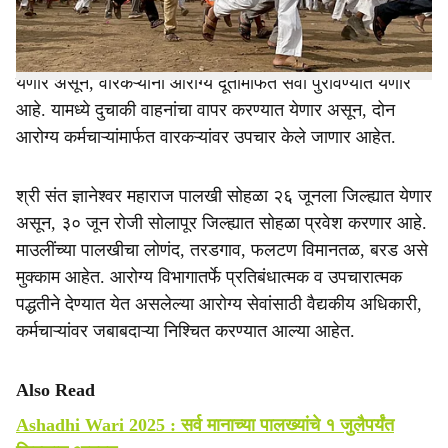
पालखी सोहळ्यासाठी आरोग्य दूत ही नावीन्यपूर्ण संकल्पना राबविण्यात
येणार असून, वारकऱ्यांना आरोग्य दूतामार्फत सेवा पुरविण्यात येणार
आहे. यामध्ये दुचाकी वाहनांचा वापर करण्यात येणार असून, दोन
आरोग्य कर्मचाऱ्यांमार्फत वारकऱ्यांवर उपचार केले जाणार आहेत.
श्री संत ज्ञानेश्वर महाराज पालखी सोहळा २६ जूनला जिल्ह्यात येणार
असून, ३० जून रोजी सोलापूर जिल्ह्यात सोहळा प्रवेश करणार आहे.
माउलींच्या पालखीचा लोणंद, तरडगाव, फलटण विमानतळ, बरड असे
मुक्काम आहेत. आरोग्य विभागातर्फे प्रतिबंधात्मक व उपचारात्मक
पद्धतीने देण्यात येत असलेल्या आरोग्य सेवांसाठी वैद्यकीय अधिकारी,
कर्मचाऱ्यांवर जबाबदाऱ्या निश्चित करण्यात आल्या आहेत.
Also Read
Ashadhi Wari 2025 : सर्व मानाच्या पालख्यांचे १ जुलैपर्यंत