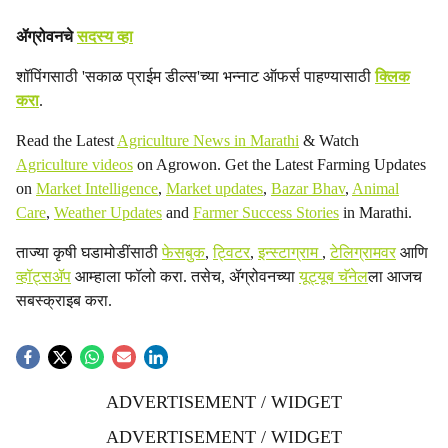
ॲग्रोवनचे
सदस्य व्हा
शॉपिंगसाठी 'सकाळ प्राईम डील्स'च्या भन्नाट ऑफर्स पाहण्यासाठी
क्लिक
करा
.
Read the Latest
Agriculture News in Marathi
& Watch
Agriculture videos
on Agrowon. Get the Latest Farming Updates
on
Market Intelligence
,
Market updates
,
Bazar Bhav
,
Animal
Care
,
Weather Updates
and
Farmer Success Stories
in Marathi.
ताज्या कृषी घडामोडींसाठी
फेसबुक
,
ट्विटर
,
इन्स्टाग्राम
,
टेलिग्रामवर
आणि
व्हॉट्सॲप
आम्हाला फॉलो करा. तसेच, ॲग्रोवनच्या
यूट्यूब चॅनेल
ला आजच
सबस्क्राइब करा.
ADVERTISEMENT / WIDGET
ADVERTISEMENT / WIDGET