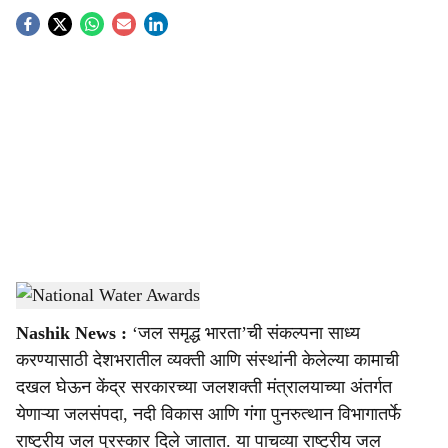
S
o
c
i
a
l
s
National Water Awards
-
Agrowon
h
Nashik News :
‘जल समृद्ध भारता’ची संकल्पना साध्य
a
करण्यासाठी देशभरातील व्यक्ती आणि संस्थांनी केलेल्या कामाची
r
दखल घेऊन केंद्र सरकारच्या जलशक्ती मंत्रालयाच्या अंतर्गत
येणाऱ्या जलसंपदा, नदी विकास आणि गंगा पुनरुत्थान विभागातर्फे
e
राष्ट्रीय जल पुरस्कार दिले जातात. या पाचव्या राष्ट्रीय जल