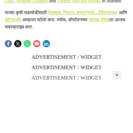
Care
,
Weather Updates
and
Farmer Success Stories
in Marathi.
ताज्या कृषी घडामोडींसाठी
फेसबुक
,
ट्विटर
,
इन्स्टाग्राम
,
टेलिग्रामवर
आणि
व्हॉट्सॲप
आम्हाला फॉलो करा. तसेच, ॲग्रोवनच्या
यूट्यूब चॅनेल
ला आजच
सबस्क्राइब करा.
ADVERTISEMENT / WIDGET
ADVERTISEMENT / WIDGET
×
ADVERTISEMENT / WIDGET