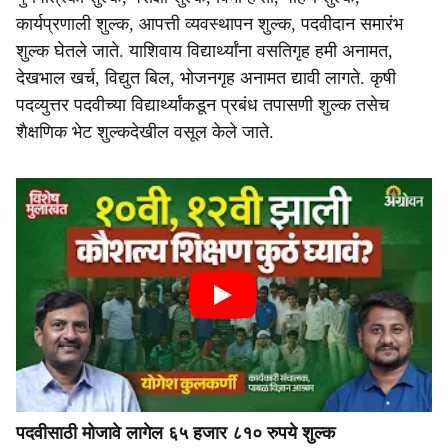
कार्यप्रणाली शुल्क, आपत्ती व्यवस्थापन शुल्क, पदवीदान समारंभ
शुल्क घेतले जाते. याशिवाय विद्यार्थ्यांना वसतिगृह हमी अनामत,
देखभाल खर्च, विद्युत बिल, भोजनगृह अनामत द्यावी लागते. कृषी
पदव्युत्तर पदवीच्या विद्यार्थ्यांकडून प्रबंध तपासणी शुल्क तसेच
शैक्षणिक भेट शुल्कदेखील वसूल केले जाते.
पदवीसाठी मोजावे लागेल ६५ हजार ८१० रुपये शुल्क