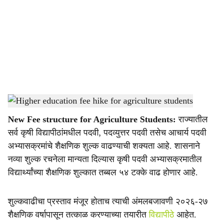
c
i
a
l
s
Higher education fee hike for agriculture students
-
Agrowon
h
New
Fee structure for Agriculture Students:
राज्यातील
a
सर्व कृषी विद्यापीठांमधील पदवी, पदव्युत्तर पदवी तसेच आचार्य पदवी
r
अभ्यासक्रमांचे शैक्षणिक शुल्क वाढण्याची शक्यता आहे. शासनाने
नव्या शुल्क रचनेला मान्यता दिल्यास कृषी पदवी अभ्यासक्रमातील
e
विद्यार्थ्यांच्या शैक्षणिक शुल्कात तब्बल ५४ टक्के वाढ होणार आहे.
शुल्कवाढीचा प्रस्ताव मंजूर होताच त्याची अंमलबजावणी २०२६-२७
शैक्षणिक वर्षापासून तत्काळ करण्याच्या तयारीत
विद्यापीठे
आहेत.