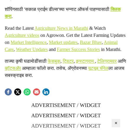
शॉपिंगसाठी 'सकाळ प्राईम डील्स'च्या भन्नाट ऑफर्स पाहण्यासाठी
क्लिक
करा
.
Read the Latest
Agriculture News in Marathi
& Watch
Agriculture videos
on Agrowon. Get the Latest Farming Updates
on
Market Intelligence
,
Market updates
,
Bazar Bhav
,
Animal
Care
,
Weather Updates
and
Farmer Success Stories
in Marathi.
ताज्या कृषी घडामोडींसाठी
फेसबुक
,
ट्विटर
,
इन्स्टाग्राम
,
टेलिग्रामवर
आणि
व्हॉट्सॲप
आम्हाला फॉलो करा. तसेच, ॲग्रोवनच्या
यूट्यूब चॅनेल
ला आजच
सबस्क्राइब करा.
ADVERTISEMENT / WIDGET
ADVERTISEMENT / WIDGET
×
ADVERTISEMENT / WIDGET