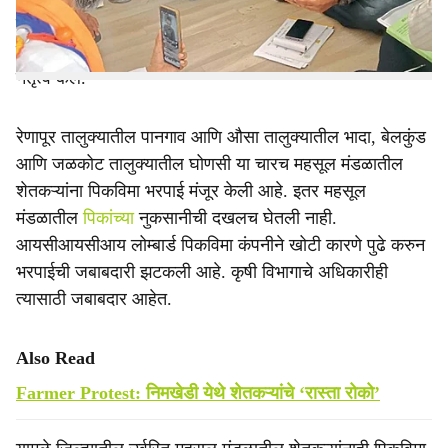
संघटनेच्या वतीने जिल्हा कृषी अधीक्षक कार्यालयात चाबूक आपटत
ठिय्या आंदोलन केले. जिल्हाध्यक्ष गजानन बोळंगे यांनी या आंदोलनाचे
नेतृत्व केले.
रेणापूर तालुक्यातील पानगाव आणि औसा तालुक्यातील भादा, बेलकुंड
आणि जळकोट तालुक्यातील घोणसी या चारच महसूल मंडळातील
शेतकऱ्यांना पिकविमा भरपाई मंजूर केली आहे. इतर महसूल
मंडळातील
पिकांच्या
नुकसानीची दखलच घेतली नाही.
आयसीआयसीआय लोम्बार्ड पिकविमा कंपनीने खोटी कारणे पुढे करुन
भरपाईची जबाबदारी झटकली आहे. कृषी विभागाचे अधिकारीही
त्यासाठी जबाबदार आहेत.
Also Read
Farmer Protest: निमखेडी येथे शेतकऱ्यांचे ‘रास्ता रोको’