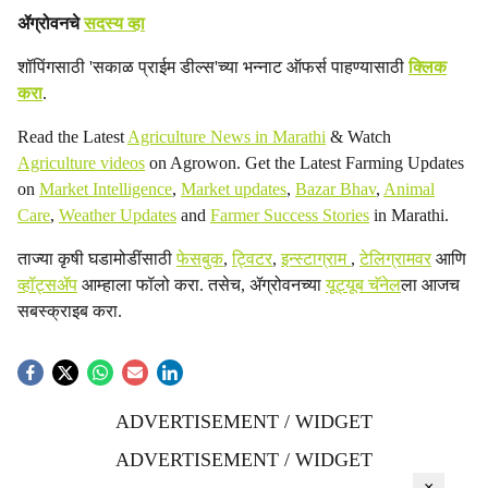
ॲग्रोवनचे
सदस्य व्हा
शॉपिंगसाठी 'सकाळ प्राईम डील्स'च्या भन्नाट ऑफर्स पाहण्यासाठी
क्लिक
करा
.
Read the Latest
Agriculture News in Marathi
& Watch
Agriculture videos
on Agrowon. Get the Latest Farming Updates
on
Market Intelligence
,
Market updates
,
Bazar Bhav
,
Animal
Care
,
Weather Updates
and
Farmer Success Stories
in Marathi.
ताज्या कृषी घडामोडींसाठी
फेसबुक
,
ट्विटर
,
इन्स्टाग्राम
,
टेलिग्रामवर
आणि
व्हॉट्सॲप
आम्हाला फॉलो करा. तसेच, ॲग्रोवनच्या
यूट्यूब चॅनेल
ला आजच
सबस्क्राइब करा.
ADVERTISEMENT / WIDGET
ADVERTISEMENT / WIDGET
×