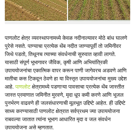
मूलभूत उद्दिष्टे आहेत. ही उद्दिष्टे साध्य करण्यासाठी पाणलोट क्षेत्रात
सर्वप्रथम ज्या उपाययोजना राबवल्या जातात त्यांना भूभाग आधारित
मृदा व जल संवर्धन उपाययोजना असे म्हणतात.
पाणलोट क्षेत्र व्यवस्थापनामध्ये केवळ नदीनाल्यावर मोठे बांध घालणे
पुरेसे नसते. पाण्याचा प्रत्येक थेंब नदीत जाण्यापूर्वी तो जमिनीवर
जिथे पडतो, तिथूनच त्याच्या संवर्धनाची सुरुवात व्हावी लागते.
यासाठी संपूर्ण भूभागावर जैविक, कृषी आणि अभियांत्रिकी
उपाययोजनांचा एकात्मिक वापर करून पाणी जागेवरच अडवणे आणि
मातीचा कस टिकवून ठेवणे हा या विस्तृत उपाययोजनांचा मुख्य उद्देश
आहे.
पाणलोट
क्षेत्रामध्ये पडणाऱ्या पावसाचा प्रत्येक थेंब जास्तीत
जास्त प्रमाणात जमिनीत मुरवणे, मृदा धूप कमी करणे आणि भूजल
पुनर्भरण वाढवणे ही जलसंधारणाची मूलभूत उद्दिष्टे आहेत. ही उद्दिष्टे
साध्य करण्यासाठी पाणलोट क्षेत्रात सर्वप्रथम ज्या उपाययोजना
राबवल्या जातात त्यांना भूभाग आधारित मृदा व जल संवर्धन
उपाययोजना असे म्हणतात.