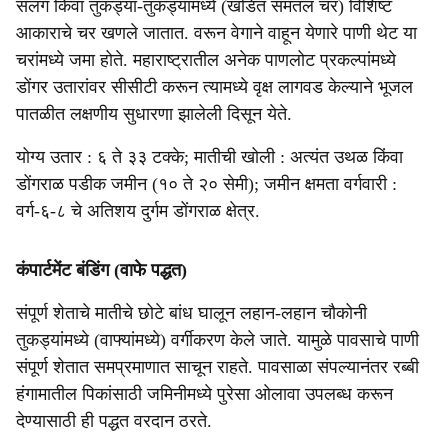
सलग किंवा तुकड्या-तुकड्यांमध्ये (खंडित समतल चर) विशिष्ट
आकाराचे चर खणले जातात. वरून वेगाने वाहून येणारे पाणी थेट या
चरांमध्ये जमा होते. महाराष्ट्रातील अनेक पाणलोट प्रकल्पांमध्ये
डोंगर उतारांवर सीसीटी करून त्यामध्ये वृक्ष लागवड केल्याने भूजल
पातळीत लक्षणीय सुधारणा झालेली दिसून येते.
योग्य उतार : ६ ते ३३ टक्के; मातीची खोली : अत्यंत उथळ किंवा
डोंगराळ पडीक जमीन (१० ते २० सेमी); जमीन क्षमता वर्गवारी :
वर्ग-६-८ चे अतिशय दुर्गम डोंगराळ क्षेत्र.
कंपार्टमेंट बंडिंग (वाफे पद्धत)
संपूर्ण शेताचे मातीचे छोटे बांध घालून लहान-लहान चौकोनी
तुकड्यांमध्ये (वाफ्यांमध्ये) वर्गीकरण केले जाते. यामुळे पावसाचे पाणी
संपूर्ण शेतात समप्रमाणात साचून राहते. पावसाळा संपल्यानंतर रब्बी
हंगामातील पिकांसाठी जमिनीमध्ये पुरेसा ओलावा उपलब्ध करून
देण्यासाठी ही पद्धत वरदान ठरते.