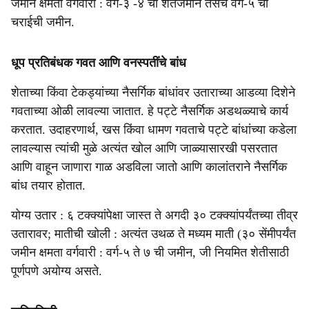
जमीन क्षमता वर्गवारी : वर्ग-३ -४ ची शेतजमीन तसेच वर्ग-५ ची
चराईची जमीन.
धूप प्रतिबंधक गवत आणि वनस्पतींचे बांध
शेताच्या किंवा टेकड्यांच्या नैसर्गिक बांधांवर उताराच्या आडव्या दिशेने
गवताच्या ओळी लावल्या जातात. हे पट्टे नैसर्गिक अडथळ्याचे कार्य
करतात. उदाहरणार्थ, खस किंवा धामण गवताचे पट्टे बांधांच्या कडेला
लावल्यास त्यांची मुळे अत्यंत खोल आणि जाळ्यासारखी पसरतात
आणि वाहून जाणारा गाळ अडविला जातो आणि कालांतराने नैसर्गिक
बांध तयार होतात.
योग्य उतार : ६ टक्क्यांपेक्षा जास्त ते अगदी ३० टक्क्यांपर्यंतच्या तीव्र
उतारावर; मातीची खोली : अत्यंत उथळ ते मध्यम माती (३० सेंमीपर्यंत
जमीन क्षमता वर्गवारी : वर्ग-५ ते ७ ची जमीन, जी नियमित शेतीसाठी
पूर्णपणे अयोग्य असते.