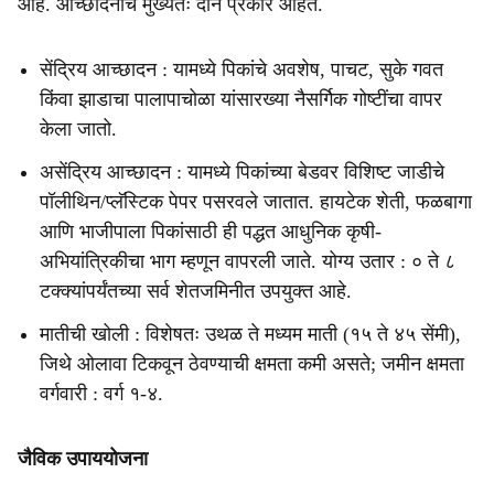
आहे. आच्छादनाचे मुख्यतः दोन प्रकार आहेत.
सेंद्रिय आच्छादन : यामध्ये पिकांचे अवशेष, पाचट, सुके गवत
किंवा झाडाचा पालापाचोळा यांसारख्या नैसर्गिक गोष्टींचा वापर
केला जातो.
असेंद्रिय आच्छादन : यामध्ये पिकांच्या बेडवर विशिष्ट जाडीचे
पॉलीथिन/प्लॅस्टिक पेपर पसरवले जातात. हायटेक शेती, फळबागा
आणि भाजीपाला पिकांसाठी ही पद्धत आधुनिक कृषी-
अभियांत्रिकीचा भाग म्हणून वापरली जाते. योग्य उतार : ० ते ८
टक्क्यांपर्यंतच्या सर्व शेतजमिनीत उपयुक्त आहे.
मातीची खोली : विशेषतः उथळ ते मध्यम माती (१५ ते ४५ सेंमी),
जिथे ओलावा टिकवून ठेवण्याची क्षमता कमी असते; जमीन क्षमता
वर्गवारी : वर्ग १-४.
जैविक उपाययोजना