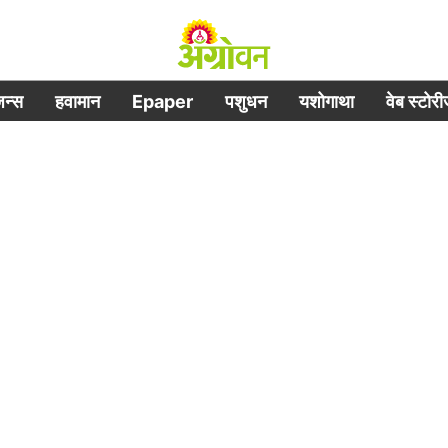
िजन्स
हवामान
Epaper
पशुधन
यशोगाथा
वेब स्टोर