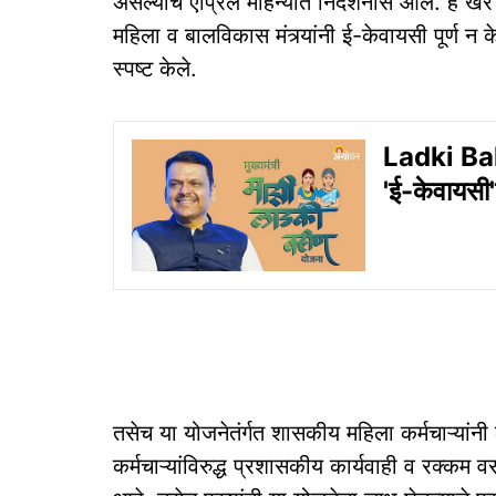
असल्याचे एप्रिल महिन्यात निदर्शनास आले. हे खरे
महिला व बालविकास मंत्र्यांनी ई-केवायसी पूर्ण न 
स्पष्ट केले.
Ladki Bahi
'ई-केवायसी'ची
तसेच या योजनेतंर्गत शासकीय महिला कर्मचाऱ्यां
कर्मचाऱ्यांविरुद्ध प्रशासकीय कार्यवाही व रक्क