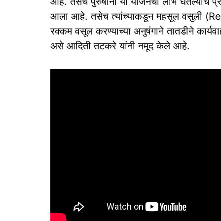
आहे. तसेच पुरुषांनी या योजनेचा लाभ घेतल्याचे प्
आला आहे. तसेच त्यांच्याकडून महसूल वसुली
रक्कम वसूल करण्याच्या अनुषंगाने तातडीने कार्यव
असे आदिती तटकरे यांनी नमूद केले आहे.