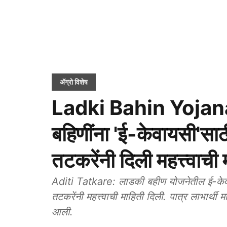
ॲग्रो विशेष
Ladki Bahin Yojana
बहिणींना 'ई-केवायसी'सा
तटकरेंनी दिली महत्त्वाची 
Aditi Tatkare: लाडकी बहीण योजनेतील ई-केवा
तटकरेंनी महत्त्वाची माहिती दिली. पात्र लाभार्
आली.