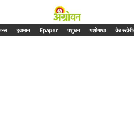
िजन्स
हवामान
Epaper
पशुधन
यशोगाथा
वेब स्टोर