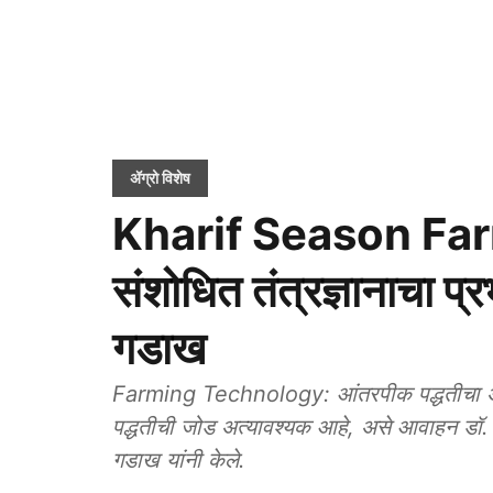
ॲग्रो विशेष
Kharif Season Farmin
संशोधित तंत्रज्ञानाचा प्
गडाख
Farming Technology: आंतरपीक पद्धतीचा अव
पद्धतीची जोड अत्यावश्यक आहे, असे आवाहन डॉ. प
गडाख यांनी केले.