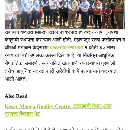
e
१२) झाले.
सुमारे साडेसात कोटी रुपये खर्चून २०१३-१४ मध्ये हिमायतबाग फळ
संशोधन केंद्रात इंडो-इस्राईल प्रकल्पांतर्गत केसर आंबा गुणवत्ता
केंद्राची स्थापना करण्यात आली होती. महाराष्ट्र राज्य फलोत्पादन व
औषधी मंडळाने केंद्राच्या
बळकटीकरणासाठी
१ कोटी ३० लाख
रुपयांचा निधी उपलब्ध करून दिला आहे. या निधीतून आधुनिक
रोपवाटिका उभारणी, स्वयंचलित खत-पाणी व्यवस्थापन प्रणाली
तसेच आधुनिक यंत्रसामग्री खरेदीची कामे प्राधान्याने करण्यात
आली आहेत.
Also Read
Kesar Mango Quality Centre: तंत्रज्ञांची केसर आंबा
गुणवत्ता केंद्रास भेट