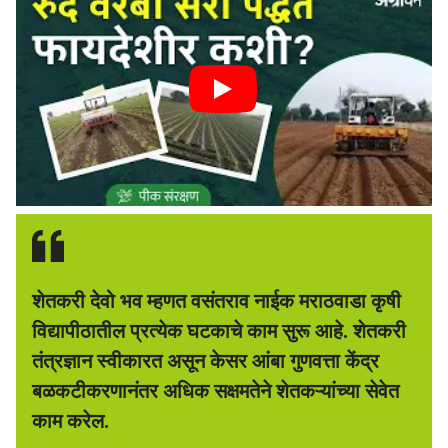
शेतकरी देवो भव म्हणत वसंतराव नाईक मराठवाडा कृषी
विद्यापीठातील प्रत्येक घटकाचे काम सुरू आहे. शेतकरी
तंत्रज्ञान स्वीकारत असून केसर आंबा गुणवत्ता केंद्र
बळकटीकरणानंतर अधिक सक्षमतेने शेतकऱ्यांच्या सेवेत
काम करेल.