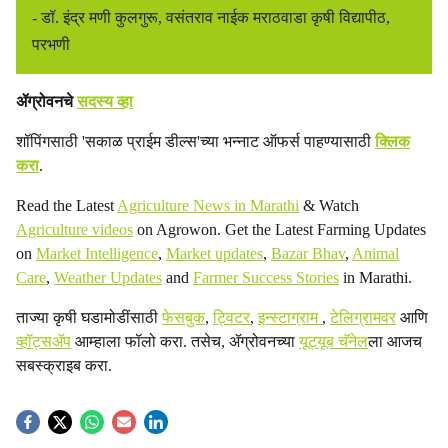
- डॉ. इंद्र मणी कुलगुरू, वसंतराव नाईक मराठवाडा कृषी विद्यापीठ,
परभणी
ॲग्रोवनचे
सदस्य व्हा
शॉपिंगसाठी 'सकाळ प्राईम डील्स'च्या भन्नाट ऑफर्स पाहण्यासाठी
क्लिक
करा
.
Read the Latest
Agriculture News in Marathi
& Watch
Agriculture videos
on Agrowon. Get the Latest Farming Updates
on
Market Intelligence
,
Market updates
,
Bazar Bhav
,
Animal
Care
,
Weather Updates
and
Farmer Success Stories
in Marathi.
ताज्या कृषी घडामोडींसाठी
फेसबुक
,
ट्विटर
,
इन्स्टाग्राम
,
टेलिग्रामवर
आणि
व्हॉट्सॲप
आम्हाला फॉलो करा. तसेच, ॲग्रोवनच्या
यूट्यूब चॅनेल
ला आजच
सबस्क्राइब करा.