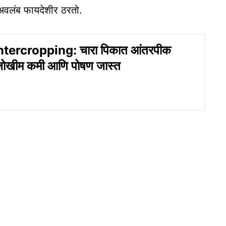
अवलंब फायदेशीर ठरतो.
tercropping: चारा पिकात आंतरपीक
जोखीम कमी आणि पोषण जास्त