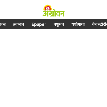
िजन्स
हवामान
Epaper
पशुधन
यशोगाथा
वेब स्टोर