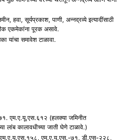
 हवा, सूर्यप्रकाश, पाणी, अन्नद्रव्ये इत्यादींसाठी
पीक एकमेकांना पूरक असावे.
मका यांचा समावेश टाळावा.
१. एम.ए.यू.एस.६१२ (हलक्या जमिनीत
लांब कालावधीच्या जाती घेणे टाळावे.)
 एम.ए.यू.एस.१५८, एम.ए.यू.एस.-७१, डी.एस-२२८,