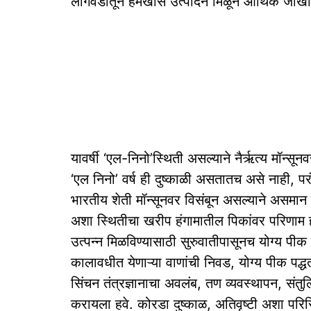
लागवडीतून हमखास उत्पादन मिळून आर्थिक जोख
यावर्षी ‘एल-निनो’स्थिती असल्याने नैर्ऋत्य मॉन्सू
‘एल निनो’ वर्ष ही दुष्काळी असतातच असे नाही, प
भारतीय शेती मॉन्सूनवर विसंबून असल्याने असमान
अशा स्थितीचा खरीप हंगामातील पिकांवर परिणाम ह
उत्पन्न मिळविण्यासाठी सुरुवातीपासूनच योग्य पी
कालावधीत येणाऱ्या वाणांची निवड, योग्य पीक पद्ध
सिंचन तंत्रज्ञानाचा अवलंब, तण व्यवस्थापन, संतु
करायला हवे. कोरडा दुष्काळ, अतिवृष्टी अशा परि