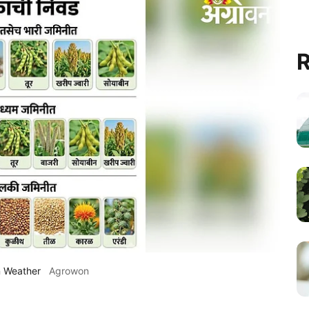
R
n Weather
Agrowon