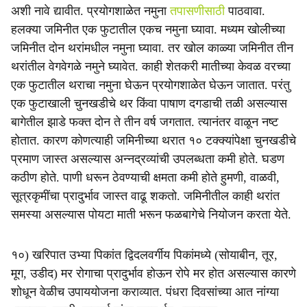
अशी नावे द्यावीत. प्रयोगशाळेत नमुना
तपासणीसाठी
पाठवावा.
हलक्या जमिनीत एक फुटातील एकच नमुना घ्यावा. मध्यम खोलीच्या
जमिनीत दोन थरांमधील नमुना घ्यावा. तर खोल काळ्या जमिनीत तीन
थरांतील वेगवेगळे नमुने घ्यावेत. काही शेतकरी मातीच्या केवळ वरच्या
एक फुटातील थराचा नमुना घेऊन प्रयोगशाळेत घेऊन जातात. परंतु
एक फुटाखाली चुनखडीचे थर किंवा पाषाण दगडाची तळी असल्यास
बागेतील झाडे फक्त दोन ते तीन वर्ष जगतात. त्यानंतर वाळून नष्ट
होतात. कारण कोणत्याही जमिनीच्या थरात १० टक्क्यांपेक्षा चुनखडीचे
प्रमाण जास्त असल्यास अन्नद्रव्यांची उपलब्धता कमी होते. घडण
कठीण होते. पाणी धरून ठेवण्याची क्षमता कमी होते हुमणी, वाळवी,
सूत्रकृमींचा प्रादुर्भाव जास्त वाढू शकतो. जमिनीतील काही थरांत
समस्या असल्यास पोयटा माती भरून फळबागेचे नियोजन करता येते.
१०) खरिपात उभ्या पिकांत द्विदलवर्गीय पिकांमध्ये (सोयाबीन, तूर,
मूग, उडीद) मर रोगाचा प्रादुर्भाव होऊन रोपे मर होत असल्यास कारणे
शोधून वेळीच उपाययोजना कराव्यात. पंधरा दिवसांच्या आत नांग्या