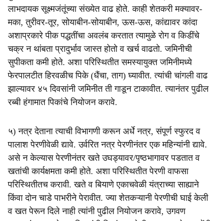
लाभदायक सूक्ष्मजंतूंच्या संख्येत वाढ होते. काही शेतकरी मक्यावर-
मका, तुरीवर-तूर, सोयाबीन-सोयाबीन, ऊस-ऊस, कांद्यावर कांदा
अशाप्रकारे पीक पद्धतींचा अवलंब करतात त्यामुळे रोग व किडींचे
चक्र न थांबता प्रादुर्भाव जास्त होतो व खर्च वाढतो. जमिनीची
सुपीकता कमी होते. अशा परिस्थितीत समस्यायुक्त जमिनीमध्ये
फेरपालटीत हिरवळीच पिके (धैंचा, ताग) घ्यावीत. त्यांची चांगली वाढ
झाल्यावर ४५ दिवसांनी जमिनीत ती गाडून टाकावीत. त्यानंतर पुढील
रब्बी हंगामात पिकांचे नियोजन करावे.
५) नत्र देताना त्याची विभागणी करून अर्धे नत्र, संपूर्ण स्फुरद व
पालाश पेरणीवेळी द्यावे. उर्वरित नत्र पेरणीनंतर एक महिन्यांनी द्यावे.
असे न केल्यास पेरणीनंतर खते उघड्यावर/पृष्ठभागावर पडतात व
खतांची कार्यक्षमता कमी होते. अशा परिस्थितीत पेरणी वाफसा
परिस्थितीतच करावी. खते व बियाणे एकाचवेळी यंत्राच्या साह्याने
किंवा दोन चाडे पाभरीने पेरावीत. ज्या शेतकऱ्यानी पेरणीची घाई केली
व खत पेरून दिले नाही त्यांनी पुढील नियोजन करावे, उगवण