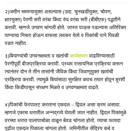
२)जमीन समस्यायुक्त असल्यास (उदा. चुनखडीयुक्त, चोपण,
क्षारयुक्त) पेरणी सरी वरंबा किंवा रुंद वरंबा सरी (बीबीएफ) पद्धतीने
करावी. म्हणजे उगवण चांगली होते. जास्त पाऊस पडल्यास अतिरिक्त
पाण्याचा निचरा होऊन वाफसा लवकर येतो व पिकांची पाने पिवळी
पडत नाहीत.
३)बियाण्यांची उगवनक्षमता व खतांची
कार्यक्षमता
वाढविण्यासाठी
पेरणीपूर्वी बीजप्रक्रिया करावी. प्रथम रासायनिक प्रक्रिया करून
त्यानंतर दोन ते तीन तासांनी जैविक किंवा जिवाणूयुक्त खतांची
प्रक्रिया करावी. त्यामुळे बियांसाठा सुरक्षित कवच तयार होवून बुरशी
किंवा किडीपासून संरक्षण मिळते व उगवणक्षमता वाढते.
४)पिकांची फेरपालट करताना एकदल – द्विदल असा क्रम असावा.
म्हणजे एकाच थरातील अन्नद्रव्ये घेतली जात नाहीत. द्विदल पिकांमुळे
वरच्या थरात पालापाचोळा वाळून बेवड चांगला होतो. त्याचा फायदा
पुढील एकदल पिकाला चांगला होतो. जमिनीतील सेंद्रिय कर्ब व