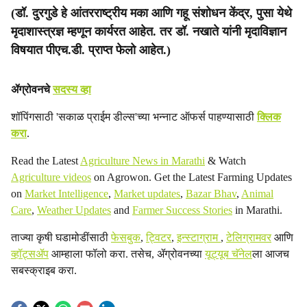
(डॉ. दुरगुडे हे आंतरराष्ट्रीय मका आणि गहू संशोधन केंद्र, पुसा येथे
मृदाशास्त्रज्ञ म्हणून कार्यरत आहेत. तर डॉ. नखाते यांनी मृदाविज्ञान
विषयात पीएच.डी. प्राप्त फेलो आहेत.)
ॲग्रोवनचे
सदस्य व्हा
शॉपिंगसाठी 'सकाळ प्राईम डील्स'च्या भन्नाट ऑफर्स पाहण्यासाठी
क्लिक
करा
.
Read the Latest
Agriculture News in Marathi
& Watch
Agriculture videos
on Agrowon. Get the Latest Farming Updates
on
Market Intelligence
,
Market updates
,
Bazar Bhav
,
Animal
Care
,
Weather Updates
and
Farmer Success Stories
in Marathi.
ताज्या कृषी घडामोडींसाठी
फेसबुक
,
ट्विटर
,
इन्स्टाग्राम
,
टेलिग्रामवर
आणि
व्हॉट्सॲप
आम्हाला फॉलो करा. तसेच, ॲग्रोवनच्या
यूट्यूब चॅनेल
ला आजच
सबस्क्राइब करा.