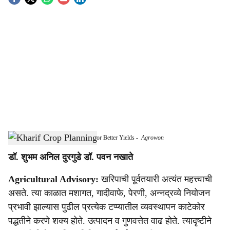
S
o
c
i
a
l
s
Essential Pre-Kharif Planning Tips for Better Yields
-
Agrowon
h
डॉ. शुभम अनिल दुरगुडे डॉ. पवन नखाते
a
Agricultural Advisory:
खरिपाची पूर्वतयारी अत्यंत महत्त्वाची
r
असते. त्या काळात मशागत, गादीवाफे, पेरणी, अन्नद्रव्ये नियोजन
e
प्रभावी झाल्यास पुढील प्रत्येक टप्प्यातील व्यवस्थापन काटेकोर
पद्धतीने करणे शक्य होते. उत्पादन व गुणवत्तेत वाढ होते. त्यादृष्टीने