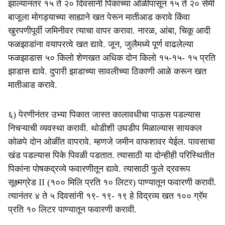
झाल्यानंतर १५ ते २० दिवसांनी पिकांच्या ओळीपासून १५ ते २० सेंमी
बाजूला मोगड्याच्या साह्याने खत पेरून मातीआड करावे किंवा
खुरपणीपूर्वी जमिनीवर त्याचा वापर करावा. नारळ, आंबा, चिकू आदी
फळझाडांना वयापरत्वे खत द्यावे. जून, जुलैमध्ये पूर्ण वाढलेल्या
फळझाडास ५० किलो शेणखत अधिक दोन किलो १५-१५- १५ प्रति
झाडास द्यावे. दुपारी झाडाच्या सावलीच्या ठिकाणी आळे करून खत
मातीआड करावे.
६) पेरणीनंतर उभ्या पिकात जास्त कालावधीचा पाऊस पडल्यास
निचऱ्याची व्यवस्था करावी. थोडीशी उघडीप मिळाल्यास सायकल
कोळपे दोन ओळींत वापरावे. म्हणजे जमीन वाफशावर येईल. पावसाचा
खंड पडल्यास पिके पिवळी पडतात. त्यासाठी या दोन्हीही परिस्थितीत
पिकांना पोषकद्रव्ये फवारणीतून द्यावे. त्यासाठी फुले द्रवरूप
सूक्ष्मग्रेड II (१०० मिलि प्रति १० लिटर) पाण्यातून फवारणी करावी.
त्यानंतर ४ ते ५ दिवसांनी १९- १९- १९ हे विद्रव्य खत १०० ग्रॅम
प्रति १० लिटर पाण्यातून फवारणी करावी.