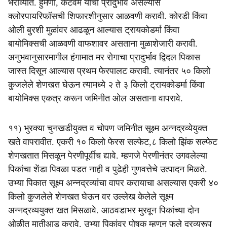
भराव्यात. हुमणी, कटवर्म यांचा प्रादुर्भाव असल्यास
क्लोरपायरिफॉसची शिफारशीनुसार आळवणी करावी. कोरडी किंवा
ओली बुरशी मुळांवर आढळून आल्यास ट्रायकोडर्मा किंवा
बायोमिक्सची आळवणी वाफशावर असताना मुळाशेजारी करावी.
अनुभवानुसारमागील हंगामात मर रोगाचा प्रादुर्भाव द्विदल पिकास
जास्त दिसून आल्यास प्रथम फेरपालट करावी. त्यानंतर ५० किलो
कुजलेले शेणखत घेऊन त्यामध्ये २ ते ३ किलो ट्रायकोडर्मा किंवा
बायोमिक्स एकत्र करून जमिनीत ओल असताना वापरावे.
११) भुरक्या चुनखडीयुक्त व चोपण जमिनीत सूक्ष्म अन्नद्रव्येयुक्त
खते वापरावीत. एकरी १० किलो फेरस सल्फेट,८ किलो झिंक सल्फेट
शेणखतात मिसळून पेरणीपूर्वीच द्यावे. म्हणजे पेरणीनंतर उगवलेल्या
पिकांचा शेंडा पिवळा पडत नाही व पुढेही गुणवत्तेचे उत्पादन मिळते.
उभ्या पिकात सूक्ष्म अन्नद्रव्यांचा वापर करायाचा असल्यास एकरी ४०
किलो कुजलेले शेणखत घेऊन वर उल्लेख केलेले सूक्ष्म
अन्नद्रव्ययुक्त खत मिसळावे. आठवडाभर मुरवून पिकांच्या दोन
ओळीत मातीआड करावे. उभ्या पिकांवर पोषक म्हणून फुले द्रव्यरूप