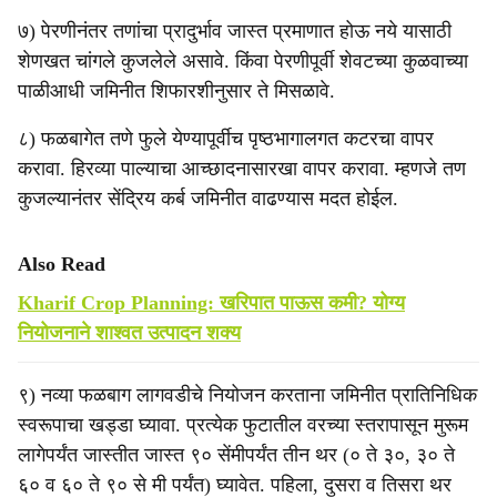
७) पेरणीनंतर तणांचा प्रादुर्भाव जास्त प्रमाणात होऊ नये यासाठी
शेणखत चांगले कुजलेले असावे. किंवा पेरणीपूर्वी शेवटच्या कुळवाच्या
पाळीआधी जमिनीत शिफारशीनुसार ते मिसळावे.
८) फळबागेत तणे फुले येण्यापूर्वीच पृष्ठभागालगत कटरचा वापर
करावा. हिरव्या पाल्याचा आच्छादनासारखा वापर करावा. म्हणजे तण
कुजल्यानंतर सेंद्रिय कर्ब जमिनीत वाढण्यास मदत होईल.
Also Read
Kharif Crop Planning: खरिपात पाऊस कमी? योग्य
नियोजनाने शाश्वत उत्पादन शक्य
९) नव्या फळबाग लागवडीचे नियोजन करताना जमिनीत प्रातिनिधिक
स्वरूपाचा खड्डा घ्यावा. प्रत्येक फुटातील वरच्या स्तरापासून मुरूम
लागेपर्यंत जास्तीत जास्त ९० सेंमीपर्यंत तीन थर (० ते ३०, ३० ते
६० व ६० ते ९० से मी पर्यंत) घ्यावेत. पहिला, दुसरा व तिसरा थर