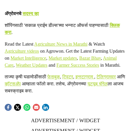
ॲग्रोवनचे
सदस्य व्हा
शॉपिंगसाठी 'सकाळ प्राईम डील्स'च्या भन्नाट ऑफर्स पाहण्यासाठी
क्लिक
करा
.
Read the Latest
Agriculture News in Marathi
& Watch
Agriculture videos
on Agrowon. Get the Latest Farming Updates
on
Market Intelligence
,
Market updates
,
Bazar Bhav
,
Animal
Care
,
Weather Updates
and
Farmer Success Stories
in Marathi.
ताज्या कृषी घडामोडींसाठी
फेसबुक
,
ट्विटर
,
इन्स्टाग्राम
,
टेलिग्रामवर
आणि
व्हॉट्सॲप
आम्हाला फॉलो करा. तसेच, ॲग्रोवनच्या
यूट्यूब चॅनेल
ला आजच
सबस्क्राइब करा.
ADVERTISEMENT / WIDGET
ADVERTISEMENT / WIDGET