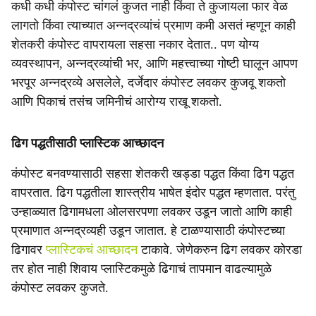
e
कधी कधी कंपोस्ट चांगलं कुजत नाही किंवा ते कुजायला फार वेळ
लागतो किंवा त्याच्यात अन्नद्रव्यांचं प्रमाण कमी असतं म्हणून काही
शेतकरी कंपोस्ट वापरायला सहसा नकार देतात.. पण योग्य
व्यवस्थापन, अन्नद्रव्यांची भर, आणि महत्त्वाच्या गोष्टी घालून आपण
भरपूर अन्नद्रव्ये असलेले, दर्जेदार कंपोस्ट लवकर कुजवू शकतो
आणि पिकाचं तसंच जमिनीचं आरोग्य राखू शकतो.
ढिग पद्धतीसाठी प्लास्टिक आच्छादन
कंपोस्ट बनवण्यासाठी सहसा शेतकरी खड्डा पद्धत किंवा ढिग पद्धत
वापरतात. ढिग पद्धतीला शास्त्रीय भाषेत इंदोर पद्धत म्हणतात. परंतु
उन्हाळ्यात ढिगामधला ओलसरपणा लवकर उडून जातो आणि काही
प्रमाणात अन्नद्रव्यही उडून जातात. हे टाळण्यासाठी कंपोस्टच्या
ढिगावर
प्लास्टिकचं आच्छादन
टाकावे. जेणेकरुन ढिग लवकर कोरडा
तर होत नाही शिवाय प्लास्टिकमुळे ढिगाचं तापमान वाढल्यामुळे
कंपोस्ट लवकर कुजते.