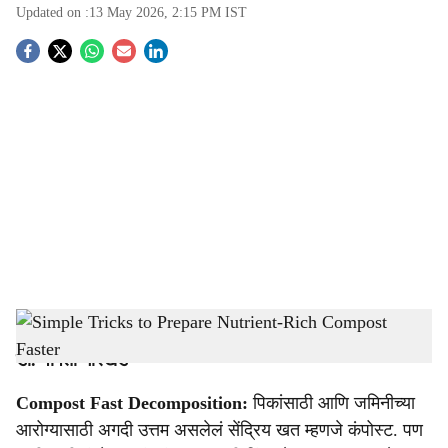
Updated on :
13 May 2026, 2:15 PM
IST
S
o
c
i
a
l
s
Simple Tricks to Prepare Nutrient-Rich Compost Faster
-
Agrowon
h
डॉ. पपिता गौरखेडे
a
Compost Fast Decomposition:
पिकांसाठी आणि जमिनीच्या
r
आरोग्यासाठी अगदी उत्तम असलेलं सेंद्रिय खत म्हणजे कंपोस्ट. पण