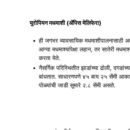
युरोपियन मधमाशी (ॲपिस मेलिफेरा)
ही जगभर व्यावसायिक मधमाशीपालनासाठी अत्
आग्या मधमाश्‍यांपेक्षा लहान, तर सातेरी मधमाश
करता येते.
नैसर्गिक परिस्थितीत झाडांच्या ढोली, दगडांच्
बांधतात. साधारणपणे ४५ बाय २५ सेंमी आकार
पोळ्यांची जाडी सुमारे २.८ सेंमी असते.