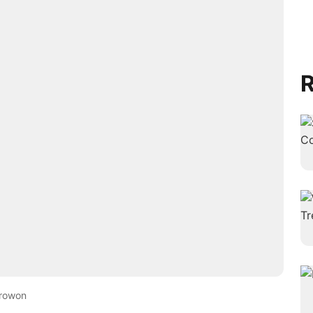
R
rowon