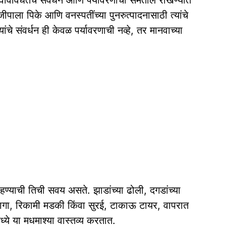
ैवविविधतेचे संवर्धन आणि पर्यावरणाचा समतोल राखण्यात
ाला पिके आणि वनस्पतींच्या पुनरुत्पादनासाठी त्यांचे
ांचे संवर्धन ही केवळ पर्यावरणाची नव्हे, तर मानवाच्या
हण्याची तिची सवय असते. झाडांच्या ढोली, दगडांच्या
जागा, रिकामी मडकी किंवा सुरई, टाकाऊ टायर, वापरात
े या मधमाश्‍या वास्तव्य करतात.