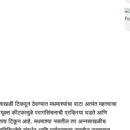
ाखळी टिकवून ठेवण्यात मधमाश्‍यांचा वाटा अत्यंत महत्त्वाचा
उपयुक्त कीटकामुळे परागसिंचनाची प्रक्रिया घडते आणि
तित्व टिकून आहे. मधमाश्‍या नसतील तर अन्नसाखळीच