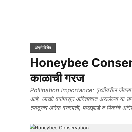
ॲग्रो विशेष
Honeybee Conservat
काळाची गरज
Pollination Importance: पृथ्वीवरील जैवसाखळी 
आहे. लाखो वर्षांपासून अस्तित्वात असलेल्या या 
त्यातूनच अनेक वनस्पती, फळझाडे व पिकांचे अस्त