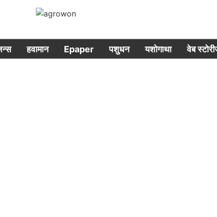
िजन्स
हवामान
Epaper
पशुधन
यशोगाथा
वेब स्टोर