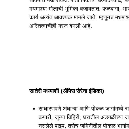
धोक्यात येऊ शकते. शेती पिकांची उत्पादनवाढ, ज
मधमाश्‍या मोलाची भूमिका बजावतात. फळबागा, भाजीप
कार्य अत्यंत आवश्यक मानले जाते. म्हणूनच मधमाश्‍य
अस्तित्वाचीही गरज बनली आहे.
सातेरी मधमाशी (ॲपिस सेरेना इंडिका)
साधारणपणे अंधाऱ्या आणि पोकळ जागांमध्ये रा
कपारी, जुन्या विहिरी, घरातील अडगळीच्या 
नसलेले पाइप, तसेच जमिनीतील पोकळ भागांमध्य