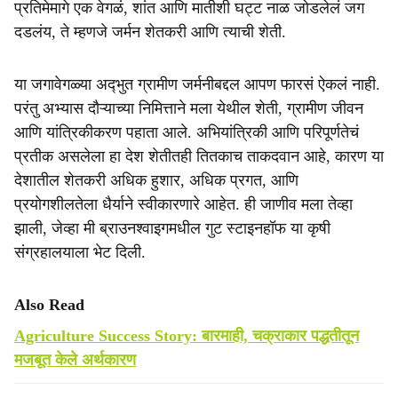
प्रतिमेमागे एक वेगळं, शांत आणि मातीशी घट्ट नाळ जोडलेलं जग
दडलंय, ते म्हणजे जर्मन शेतकरी आणि त्याची शेती.
या जगावेगळ्या अद्‍भुत ग्रामीण जर्मनीबद्दल आपण फारसं ऐकलं नाही.
परंतु अभ्यास दौऱ्याच्या निमित्ताने मला येथील शेती, ग्रामीण जीवन
आणि यांत्रिकीकरण पहाता आले. अभियांत्रिकी आणि परिपूर्णतेचं
प्रतीक असलेला हा देश शेतीतही तितकाच ताकदवान आहे, कारण या
देशातील शेतकरी अधिक हुशार, अधिक प्रगत, आणि
प्रयोगशीलतेला धैर्याने स्वीकारणारे आहेत. ही जाणीव मला तेव्हा
झाली, जेव्हा मी ब्राउनश्वाइगमधील गुट स्टाइनहॉफ या कृषी
संग्रहालयाला भेट दिली.
Also Read
Agriculture Success Story: बारमाही, चक्राकार पद्धतीतून
मजबूत केले अर्थकारण