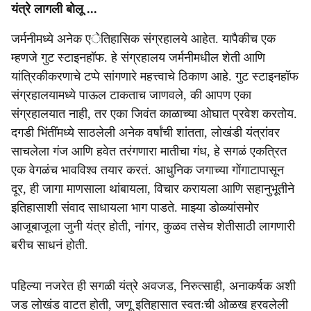
यंत्रे लागली बोलू ...
जर्मनीमध्ये अनेक एेतिहासिक संग्रहालये आहेत. यापैकीच एक
म्हणजे गुट स्टाइनहॉफ. हे संग्रहालय जर्मनीमधील शेती आणि
यांत्रिकीकरणाचे टप्पे सांगणारे महत्त्वाचे ठिकाण आहे. गुट स्टाइनहॉफ
संग्रहालयामध्ये पाऊल टाकताच जाणवले, की आपण एका
संग्रहालयात नाही, तर एका जिवंत काळाच्या ओघात प्रवेश करतोय.
दगडी भिंतींमध्ये साठलेली अनेक वर्षांची शांतता, लोखंडी यंत्रांवर
साचलेला गंज आणि हवेत तरंगणारा मातीचा गंध, हे सगळं एकत्रित
एक वेगळंच भावविश्व तयार करतं. आधुनिक जगाच्या गोंगाटापासून
दूर, ही जागा माणसाला थांबायला, विचार करायला आणि सहानुभूतीने
इतिहासाशी संवाद साधायला भाग पाडते. माझ्या डोळ्यांसमोर
आजूबाजूला जुनी यंत्र होती, नांगर, कुळव तसेच शेतीसाठी लागणारी
बरीच साधनं होती.
पहिल्या नजरेत ही सगळी यंत्रे अवजड, निरुत्साही, अनाकर्षक अशी
जड लोखंड वाटत होती, जणू इतिहासात स्वतःची ओळख हरवलेली