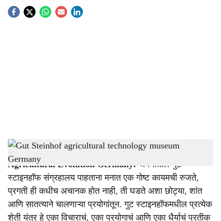
S
o
c
i
a
l
s
Gut Steinhof agricultural technology museum Germany
-
Agrowon
h
Agricultural Evolution Germany:
जर्मनीतील गुट
a
स्टाइनहॉफ संग्रहालय पाहताना मनात एक गोष्ट कायमची रुजते,
r
प्रगती ही कधीच अचानक होत नाही, ती घडते अशा छोट्या, शांत
आणि सातत्याने चालणाऱ्या प्रयोगांतून. गुट स्टाइनहॉफमधील प्रत्येक
e
शेती यंत्र हे एका विचाराचं, एका प्रयोगाचं आणि एका धैर्याचं प्रतीक