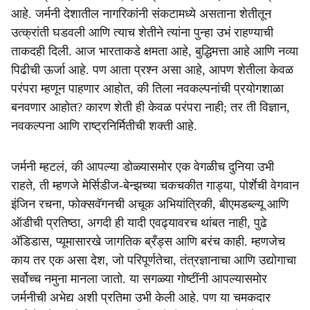
आहे. जर्मनी देशातील नागरिकांनी संकटामध्ये असताना शेतीतून
उत्क्रांती घडवली आणि त्याच शेतीने त्यांना पुन्हा उभं राहण्याची
ताकदही दिली. आज भारताकडे क्षमता आहे, बुद्धिमत्ता आहे आणि नव्या
पिढीची ऊर्जा आहे. पण आता प्रश्न असा आहे, आपण शेतीला केवळ
परंपरा म्हणून पाहणार आहोत, की तिला नवकल्पनांची प्रयोगशाळा
बनवणार आहोत? कारण शेती ही केवळ परंपरा नाही; तर ती विज्ञान,
नवकल्पना आणि राष्ट्रनिर्मितीची शक्ती आहे.
जर्मनी म्हटलं, की आपल्या डोळ्यासमोर एक वेगळीच दुनिया उभी
राहते, ती म्हणजे मेर्सिडीज-बेन्झच्या चकचकीत गाड्या, पोर्शेची वेगवान
इंजिन रचना, फोक्सवॅगनची अचूक अभियांत्रिकी, बीएमडब्ल्यू आणि
ऑडीची प्रतिष्ठा, अगदी ही यादी एवढ्यावरच थांबत नाही, पुढे
अ‍ॅडिडास, प्यूमासारखे जागतिक ब्रँड्स आणि बरंच काही. म्हणजेच
काय तर एक असा देश, जो परिपूर्णतेचा, तंत्रज्ञानाचा आणि उद्योगाचा
सर्वोच्च नमुना मानला जातो. या सगळ्या गोष्टींनी आपल्यासमोर
जर्मनीची अभेद्य अशी प्रतिमा उभी केली आहे. पण या चमकदार