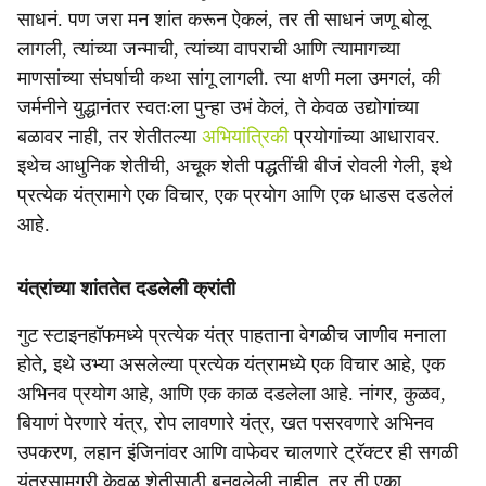
साधनं. पण जरा मन शांत करून ऐकलं, तर ती साधनं जणू बोलू
लागली, त्यांच्या जन्माची, त्यांच्या वापराची आणि त्यामागच्या
माणसांच्या संघर्षाची कथा सांगू लागली. त्या क्षणी मला उमगलं, की
जर्मनीने युद्धानंतर स्वतःला पुन्हा उभं केलं, ते केवळ उद्योगांच्या
बळावर नाही, तर शेतीतल्या
अभियांत्रिकी
प्रयोगांच्या आधारावर.
इथेच आधुनिक शेतीची, अचूक शेती पद्धतींची बीजं रोवली गेली, इथे
प्रत्येक यंत्रामागे एक विचार, एक प्रयोग आणि एक धाडस दडलेलं
आहे.
यंत्रांच्या शांततेत दडलेली क्रांती
गुट स्टाइनहॉफमध्ये प्रत्येक यंत्र पाहताना वेगळीच जाणीव मनाला
होते, इथे उभ्या असलेल्या प्रत्येक यंत्रामध्ये एक विचार आहे, एक
अभिनव प्रयोग आहे, आणि एक काळ दडलेला आहे. नांगर, कुळव,
बियाणं पेरणारे यंत्र, रोप लावणारे यंत्र, खत पसरवणारे अभिनव
उपकरण, लहान इंजिनांवर आणि वाफेवर चालणारे ट्रॅक्टर ही सगळी
यंत्रसामग्री केवळ शेतीसाठी बनवलेली नाहीत, तर ती एका