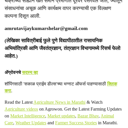
चक्रांच्या साह्याने खत समान प्रमाणात दूरवर पसरवलं जाते, ज्यातून
संसाधनांचा अचूक आणि कार्यक्षम वापर करण्याची एक विलक्षण
कल्पना दिसून आली.
amrutavijaykumarshelar@gmail.com
(लेखिका सावित्रीबाई फुले पुणे विद्यापीठातील रासायनिक
अभियांत्रिकी आणि जैवतंत्रज्ञान, तंत्रज्ञान विभागामध्ये रिसर्च फेलो
आहेत.)
ॲग्रोवनचे
सदस्य व्हा
शॉपिंगसाठी 'सकाळ प्राईम डील्स'च्या भन्नाट ऑफर्स पाहण्यासाठी
क्लिक
करा
.
Read the Latest
Agriculture News in Marathi
& Watch
Agriculture videos
on Agrowon. Get the Latest Farming Updates
on
Market Intelligence
,
Market updates
,
Bazar Bhav
,
Animal
Care
,
Weather Updates
and
Farmer Success Stories
in Marathi.