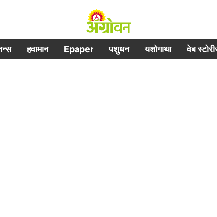
िजन्स
हवामान
Epaper
पशुधन
यशोगाथा
वेब स्टोर