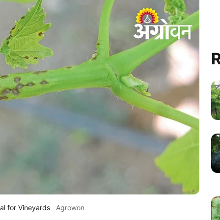
R
l for Vineyards
Agrowon