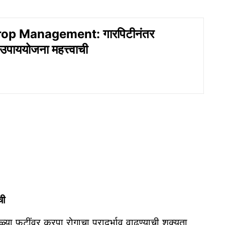
op Management: गारपिटीनंतर
उपाययोजना महत्त्वाची
ची
ळ्या फुटींवर करपा रोगाचा प्रादुर्भाव वाढण्याची शक्यता