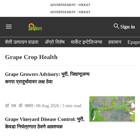
ADVERTISEMENT / WIDGET
ADVERTISEMENT / WIDGET
Sign in
H
शेती उत्पादन वाढवा
ॲग्रो विशेष
मार्केट इन्टेलिजन्स
हवामान
Epape
e
a
Grape Crop Health
d
e
T
Grape Growers Advisory: भुरी, जिवाणूजन्य
r
a
करपा प्रादुर्भावावर लक्ष ठेवा
m
g
e
R
n
e
u
डॉ. एस. डी. सावंत
06 Aug 2026
3
min read
s
i
u
t
Grape Vineyard Disease Control: भुरी,
l
e
केवडा नियंत्रणात ठेवणे आवश्यक
t
m
s
s