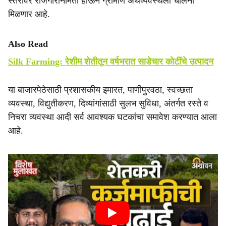
स्तरावर रोजगारनिर्मिती होऊन ग्रामीण अर्थव्यवस्थेला चालना
मिळणार आहे.
Also Read
Silk Farming: रेशीम शेतीतून वर्षभरात साडेचार कोटींचे उत्पादन
या बाजारपेठेसाठी प्रशासकीय इमारत, पाणीपुरवठा, स्वच्छता
व्यवस्था, विद्युतीकरण, दिव्यांगांसाठी सुलभ सुविधा, अंतर्गत रस्ते व
निचरा व्यवस्था आदी सर्व आवश्यक घटकांचा समावेश करण्यात आला
आहे.