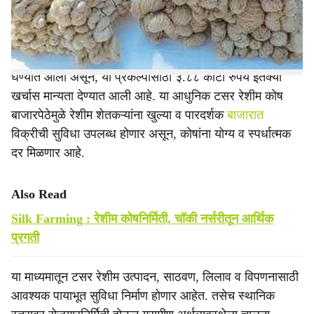
e
उभारण्यास प्रशासकीय मान्यता देण्यात आली आहे.
एकात्मिक व शाश्वत वस्त्रोद्योग धोरण २०२३–२८ अंतर्गत हा निर्णय
घेण्यात आला असून, या प्रकल्पासाठी ३.८८ कोटी रुपये इतक्या
खर्चास मान्यता देण्यात आली आहे. या आधुनिक टसर रेशीम कोष
बाजारपेठेमुळे रेशीम शेतकऱ्यांना खुल्या व पारदर्शक
बाजारात
विक्रीची सुविधा उपलब्ध होणार असून, कोषांना योग्य व स्पर्धात्मक
दर मिळणार आहे.
Also Read
Silk Farming : रेशीम कोषनिर्मिती, चॉकी नर्सरीतून आर्थिक
प्रगती
या माध्यमातून टसर रेशीम उत्पादन, साठवण, लिलाव व विपणनासाठी
आवश्यक पायाभूत सुविधा निर्माण होणार आहेत. तसेच स्थानिक