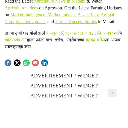
Read the Latest
Agriculture News in Marathi
& Watch
Agriculture videos
on Agrowon. Get the Latest Farming Updates
on
Market Intelligence
,
Market updates
,
Bazar Bhav
,
Animal
Care
,
Weather Updates
and
Farmer Success Stories
in Marathi.
ताज्या कृषी घडामोडींसाठी
फेसबुक
,
ट्विटर
,
इन्स्टाग्राम
,
टेलिग्रामवर
आणि
व्हॉट्सॲप
आम्हाला फॉलो करा. तसेच, ॲग्रोवनच्या
यूट्यूब चॅनेल
ला आजच
सबस्क्राइब करा.
ADVERTISEMENT / WIDGET
ADVERTISEMENT / WIDGET
×
ADVERTISEMENT / WIDGET