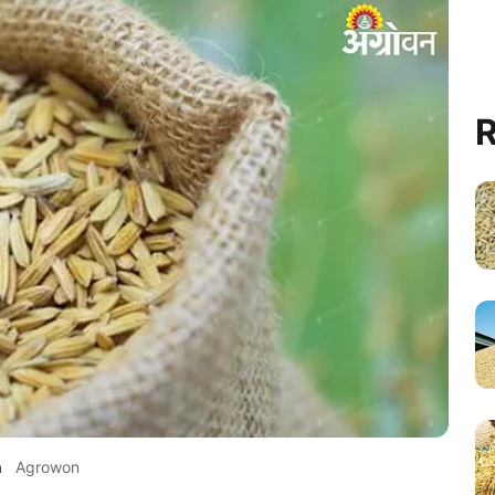
R
a
Agrowon