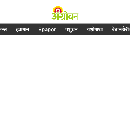
िजन्स
हवामान
Epaper
पशुधन
यशोगाथा
वेब स्टोर