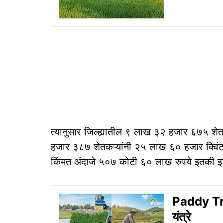
त्यानुसार जिल्ह्यातील ९ लाख ३२ हजार ६७५ शेत
हजार ३८७ शेतकऱ्यांनी २५ लाख ६० हजार क्विंटल
किंमत अंदाजे ५०७ कोटी ६० लाख रुपये इतकी झ
Paddy Tra
यंत्रे